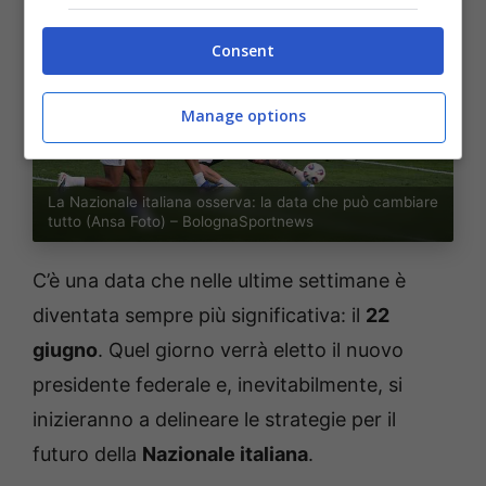
Consent
Manage options
La Nazionale italiana osserva: la data che può cambiare
tutto (Ansa Foto) – BolognaSportnews
C’è una data che nelle ultime settimane è
diventata sempre più significativa: il
22
giugno
. Quel giorno verrà eletto il nuovo
presidente federale e, inevitabilmente, si
inizieranno a delineare le strategie per il
futuro della
Nazionale italiana
.