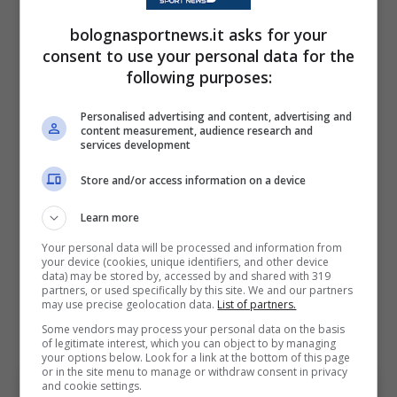
utile per ritrovare serenità e prepararsi a una
bolognasportnews.it asks for your
consent to use your personal data for the
nuova sfida ad alto livello.
following purposes:
Chi segue da vicino il calcio internazionale sa
Personalised advertising and content, advertising and
content measurement, audience research and
bene che allenatori del calibro di Mancini
services development
difficilmente restano a lungo lontani dai
Store and/or access information on a device
grandi palcoscenici. Ecco perché la notizia
Learn more
della separazione dall’Al-Sadd è stata letta
Your personal data will be processed and information from
immediatamente anche in chiave futura.
your device (cookies, unique identifiers, and other device
data) may be stored by, accessed by and shared with 319
partners, or used specifically by this site. We and our partners
La Nazionale italiana osserva:
may use precise geolocation data.
List of partners.
Some vendors may process your personal data on the basis
la data che può cambiare tutto
of legitimate interest, which you can object to by managing
your options below. Look for a link at the bottom of this page
or in the site menu to manage or withdraw consent in privacy
and cookie settings.