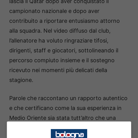
lascia il Qatar dopo aver conquistato il
campionato nazionale e dopo aver
contribuito a riportare entusiasmo attorno
alla squadra. Nel video diffuso dal club,
l’allenatore ha voluto ringraziare tifosi,
dirigenti, staff e giocatori, sottolineando il
percorso compiuto insieme e il sostegno
ricevuto nei momenti più delicati della
stagione.
Parole che raccontano un rapporto autentico
e che certificano come la sua esperienza in
Medio Oriente sia stata tutt’altro che una
parentesi marginale. Anzi, per molti
osservatori ha rappresentato un passaggio