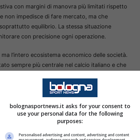
tiva con margini di manovra più limitati rispetto
he non impedisce di fare mercato, ma che
prattutto equilibrio. La stessa situazione
nitorare con precisione ogni operazione.
, ma l’intero ecosistema economico delle società.
tato sempre più centrale nel calcio italiano e che
 le strategie dei club coinvolti.
a cambia per Monza e Sassuolo
bolognasportnews.it asks for your consent to
use your personal data for the following
purposes:
Personalised advertising and content, advertising and content
measurement, audience research and services development