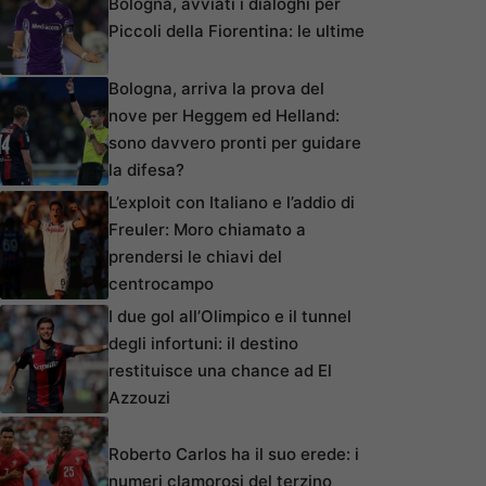
Bologna, avviati i dialoghi per
Piccoli della Fiorentina: le ultime
Bologna, arriva la prova del
nove per Heggem ed Helland:
sono davvero pronti per guidare
la difesa?
L’exploit con Italiano e l’addio di
Freuler: Moro chiamato a
prendersi le chiavi del
centrocampo
I due gol all’Olimpico e il tunnel
degli infortuni: il destino
restituisce una chance ad El
Azzouzi
Roberto Carlos ha il suo erede: i
numeri clamorosi del terzino