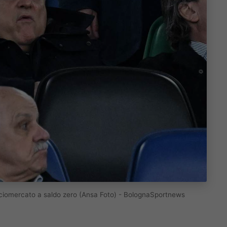
 calciomercato a saldo zero (Ansa Foto) - BolognaSportnews