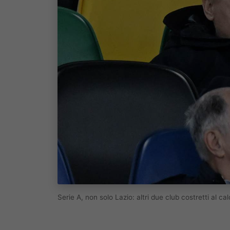
Serie A, non solo Lazio: altri due club costretti al