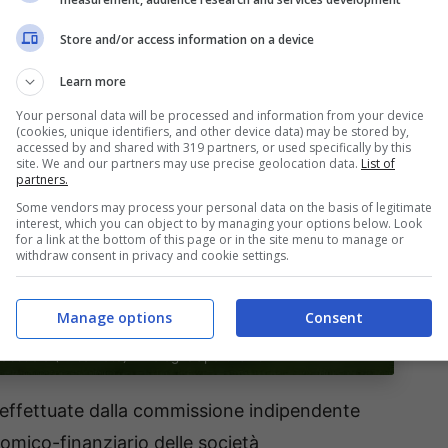
Store and/or access information on a device
Learn more
Your personal data will be processed and information from your device
(cookies, unique identifiers, and other device data) may be stored by,
accessed by and shared with 319 partners, or used specifically by this
site. We and our partners may use precise geolocation data.
List of
partners.
Some vendors may process your personal data on the basis of legitimate
interest, which you can object to by managing your options below. Look
for a link at the bottom of this page or in the site menu to manage or
withdraw consent in privacy and cookie settings.
Manage options
Consent
Sassuolo (Ansa Foto) – BolognaSportnews
effettuate dalla commissione indipendente
nomico-finanziario delle società