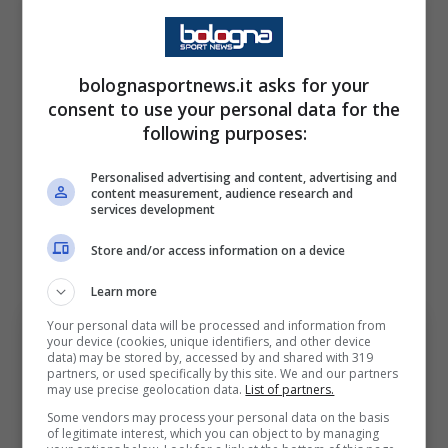
stata inserita un’opzione per prolungare
l’intesa per un terzo anno. Secondo le ultime
ricostruzioni sarebbe da
3.5 milioni di euro
bolognasportnews.it asks for your
netti a stagione
. A questa base fissa si
consent to use your personal data for the
following purposes:
andranno ad aggiungere dei corposi bonus,
legati al raggiungimento di specifici obiettivi,
Personalised advertising and content, advertising and
content measurement, audience research and
tra cui il raggiungimento della Champions
services development
League, una competizione che manca da due
Store and/or access information on a device
anni nella Milano rossonera.
Learn more
Your personal data will be processed and information from
your device (cookies, unique identifiers, and other device
data) may be stored by, accessed by and shared with 319
partners, or used specifically by this site. We and our partners
may use precise geolocation data.
List of partners.
Some vendors may process your personal data on the basis
of legitimate interest, which you can object to by managing