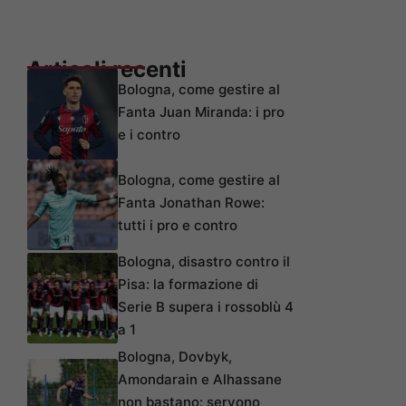
Articoli recenti
Bologna, come gestire al
Fanta Juan Miranda: i pro
e i contro
Bologna, come gestire al
Fanta Jonathan Rowe:
tutti i pro e contro
Bologna, disastro contro il
Pisa: la formazione di
Serie B supera i rossoblù 4
a 1
Bologna, Dovbyk,
Amondarain e Alhassane
non bastano: servono