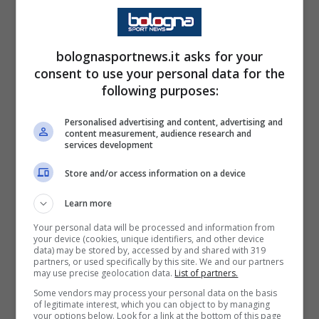
(193cm d’altezza). In stagione ha contribuito
a quasi un quarto dei gol della sua squadra,
bolognasportnews.it asks for your
niente male per un ventunenne.
consent to use your personal data for the
following purposes:
Cresciuto tra
Girona
e la cantera Blancos,
Rodriguez ha debuttato nel
Real Madrid
nel
Personalised advertising and content, advertising and
content measurement, audience research and
2023, prima del prestito al
Getafe
(2 gol) nel
services development
2024-25 e l’ultima fortunata stagione
Store and/or access information on a device
all’
Elche
. Una carriera in rampa di lancio per il
Learn more
talento conteso tra
Spagna e Uruguay
.
Your personal data will be processed and information from
Doppio passaporto, infatti, ed esperienze sia
your device (cookies, unique identifiers, and other device
data) may be stored by, accessed by and shared with 319
con l’U18
roja
che con l’U20
celeste
.
partners, or used specifically by this site. We and our partners
may use precise geolocation data.
List of partners.
Some vendors may process your personal data on the basis
Secondo il
Resto del Carlino
, è proprio lui la
of legitimate interest, which you can object to by managing
your options below. Look for a link at the bottom of this page