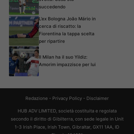
succedendo
L’ex Bologna João Mário in
cerca di riscatto: la
Fiorentina la tappa scelta
per ripartire
Il Milan ha il suo Yildiz:
Amorim impazzisce per lui
Redazione
-
Privacy Policy
-
Disclaimer
HUB ADV LIMITED, società costituita e regolata
secondo il diritto di Gibilterra, con sede legale in Unit
1-3 Irish Place, Irish Town, Gibraltar, GX11 1AA, ID