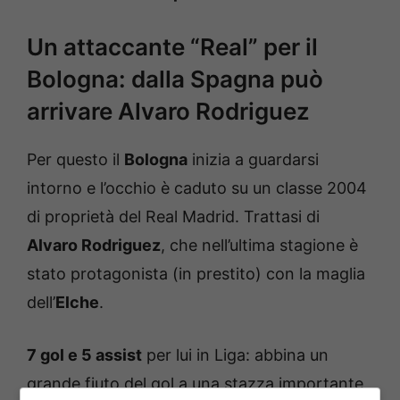
Un attaccante “Real” per il
Bologna: dalla Spagna può
arrivare Alvaro Rodriguez
Per questo il
Bologna
inizia a guardarsi
intorno e l’occhio è caduto su un classe 2004
di proprietà del Real Madrid. Trattasi di
Alvaro Rodriguez
, che nell’ultima stagione è
stato protagonista (in prestito) con la maglia
dell’
Elche
.
7 gol e 5 assist
per lui in Liga: abbina un
grande fiuto del gol a una stazza importante