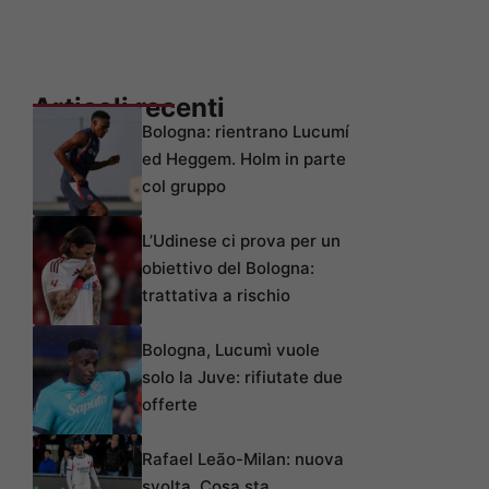
Articoli recenti
Bologna: rientrano Lucumí
ed Heggem. Holm in parte
col gruppo
L’Udinese ci prova per un
obiettivo del Bologna:
trattativa a rischio
Bologna, Lucumì vuole
solo la Juve: rifiutate due
offerte
Rafael Leão-Milan: nuova
svolta. Cosa sta