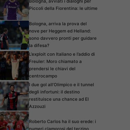
Bologna, avviati i dialoghi per
Piccoli della Fiorentina: le ultime
Bologna, arriva la prova del
nove per Heggem ed Helland:
sono davvero pronti per guidare
la difesa?
L’exploit con Italiano e l’addio di
Freuler: Moro chiamato a
prendersi le chiavi del
centrocampo
I due gol all’Olimpico e il tunnel
degli infortuni: il destino
restituisce una chance ad El
Azzouzi
Roberto Carlos ha il suo erede: i
numeri clamorosi del terzino