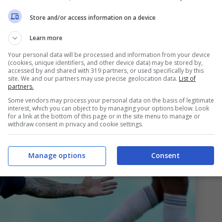
Store and/or access information on a device
Amorim
, rischia di partire in salita. Infatti nella
i dal
Mondiale
dal
Belgio
, c’è anche una brutta
Learn more
 pare serio
infortunio per Christian Pulisic.
Your personal data will be processed and information from your device
(cookies, unique identifiers, and other device data) may be stored by,
accessed by and shared with 319 partners, or used specifically by this
site. We and our partners may use precise geolocation data.
List of
partners.
Some vendors may process your personal data on the basis of legitimate
interest, which you can object to by managing your options below. Look
for a link at the bottom of this page or in the site menu to manage or
withdraw consent in privacy and cookie settings.
Manage options
Consent