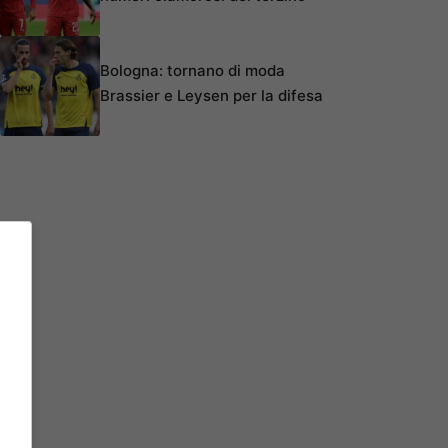
Bologna: tornano di moda
Brassier e Leysen per la difesa