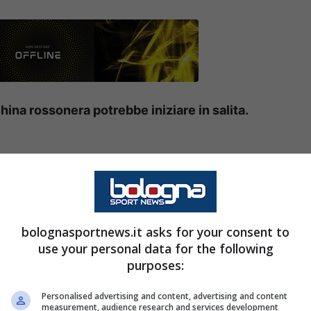
ina rossonera potrebbe iniziare in salita.
issimo con una debacle senza precedenti: quinto
prossima
Champions League
, un risultato
rgo vantaggio iniziale. Un crollo senza fine ha
bolognasportnews.it asks for your consent to
costringendo i vertici del club ad una
use your personal data for the following
purposes:
Personalised advertising and content, advertising and content
sic preoccupa
measurement, audience research and services development