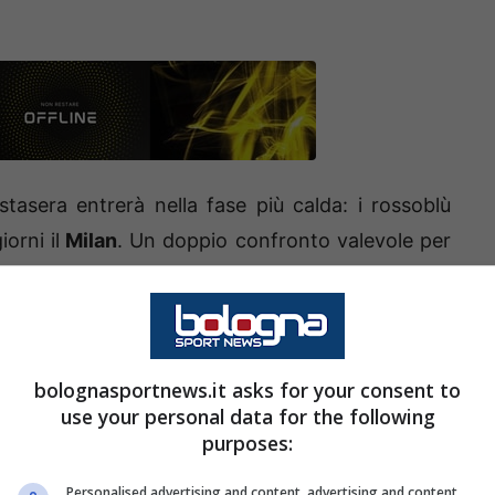
tasera entrerà nella fase più calda: i rossoblù
orni il
Milan
. Un doppio confronto valevole per
imento della
Coppa Italia
, a distanza di 51 anni
calci di rigore.
lo allarme in casa
Bologna
, infatti oltre ai lungo
bolognasportnews.it asks for your consent to
della partita anche Jens
Odgaard
, pedina
use your personal data for the following
purposes:
incenzo
Italiano.
Il danese classe 1999 è stato
rattutto per riaverlo al top della condizione in
Personalised advertising and content, advertising and content