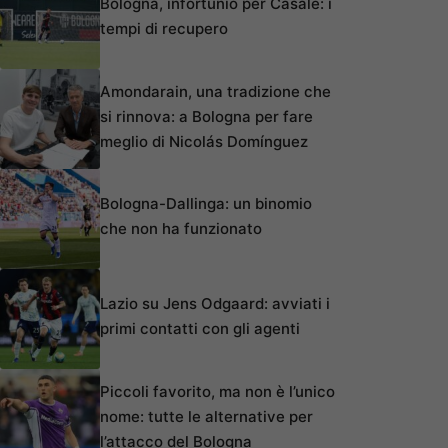
Bologna, infortunio per Casale: i
tempi di recupero
Amondarain, una tradizione che
si rinnova: a Bologna per fare
meglio di Nicolás Domínguez
Bologna-Dallinga: un binomio
che non ha funzionato
Lazio su Jens Odgaard: avviati i
primi contatti con gli agenti
Piccoli favorito, ma non è l’unico
nome: tutte le alternative per
l’attacco del Bologna