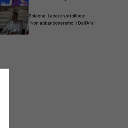
Bologna, Lepore sottolinea:
“Non abbandoneremo il Dall’Ara”