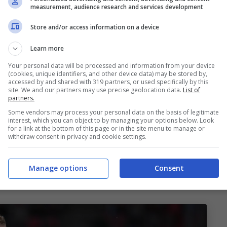
measurement, audience research and services development
gio. In merito al piano di
recupero
e la
gestione
mportanti dettagli la
Gazzetta dello Sport
.
Store and/or access information on a device
Learn more
o e gestione
Your personal data will be processed and information from your device
(cookies, unique identifiers, and other device data) may be stored by,
accessed by and shared with 319 partners, or used specifically by this
fre da diverso tempo di alcuni fastidi che ne
site. We and our partners may use precise geolocation data.
List of
partners.
ntendogli di essere al meglio nelle ultime gare,
Some vendors may process your personal data on the basis of legitimate
o 21 dei rossoblù lavorerà in campo aumentando
interest, which you can object to by managing your options below. Look
for a link at the bottom of this page or in the site menu to manage or
terapie, così come
Ndoye e Holm
. Il piano del
withdraw consent in privacy and cookie settings.
 meglio per la finale di
Coppa Italia
del prossimo
evanza del danese nello sviluppo di gioco è ben
Manage options
Consent
i lo sostituirà stasera.