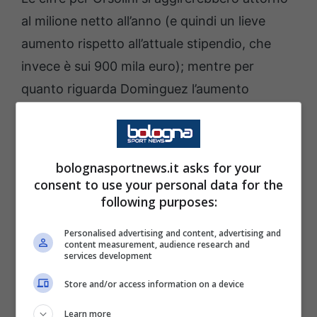
al milione netto all’anno (e quindi un lieve
aumento rispetto all’attuale stipendio, che
invece è sui 900 mila euro); mentre per
quanto riguarda Dominguez l’aumento
sarebbe decisamente più ingente, dato che si
passerebbe dagli attuali 700mila ad un milione
e mezzo netti.
bolognasportnews.it asks for your
consent to use your personal data for the
Anche perchè il mercato si avvicina e iniziarlo
following purposes:
con lo scenario più chiaro possibile è
Personalised advertising and content, advertising and
nell’interesse tanto della squadra quanto dei
content measurement, audience research and
services development
singoli calciatori.
Store and/or access information on a device
LEGGI ANCHE: Ferguson: “Motta lavora con
Learn more