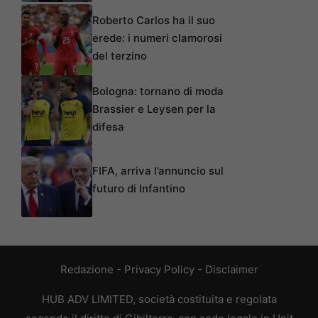
Roberto Carlos ha il suo
erede: i numeri clamorosi
del terzino
Bologna: tornano di moda
Brassier e Leysen per la
difesa
FIFA, arriva l’annuncio sul
futuro di Infantino
Redazione
-
Privacy Policy
-
Disclaimer
HUB ADV LIMITED, società costituita e regolata