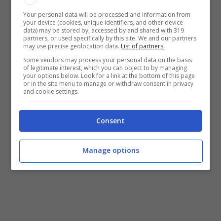
molta intensità, possiamo crescere ancora
Your personal data will be processed and information from
your device (cookies, unique identifiers, and other device
tanto. Arnautovic è spettacolare”
data) may be stored by, accessed by and shared with 319
partners, or used specifically by this site. We and our partners
may use precise geolocation data.
List of partners.
Some vendors may process your personal data on the basis
of legitimate interest, which you can object to by managing
your options below. Look for a link at the bottom of this page
or in the site menu to manage or withdraw consent in privacy
and cookie settings.
Consent
Manage options