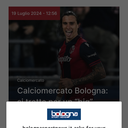
19 Luglio 2024 - 12:56
Calciomercato
Calciomercato Bologna:
si tratta per un “big”
come erede di Calafiori
bolognasportnews.it asks for your