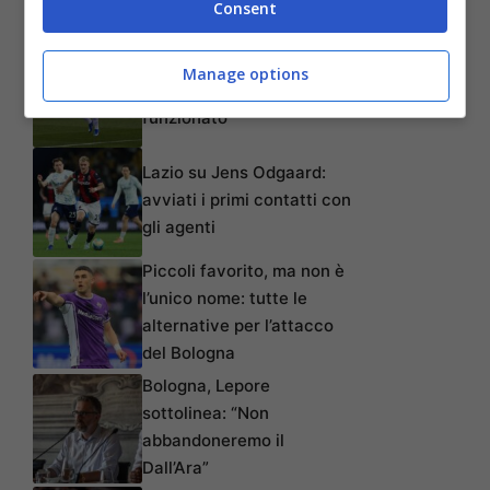
Consent
di Nicolás Domínguez
Bologna-Dallinga: un
Manage options
binomio che non ha
funzionato
Lazio su Jens Odgaard:
avviati i primi contatti con
gli agenti
Piccoli favorito, ma non è
l’unico nome: tutte le
alternative per l’attacco
del Bologna
Bologna, Lepore
sottolinea: “Non
abbandoneremo il
Dall’Ara”