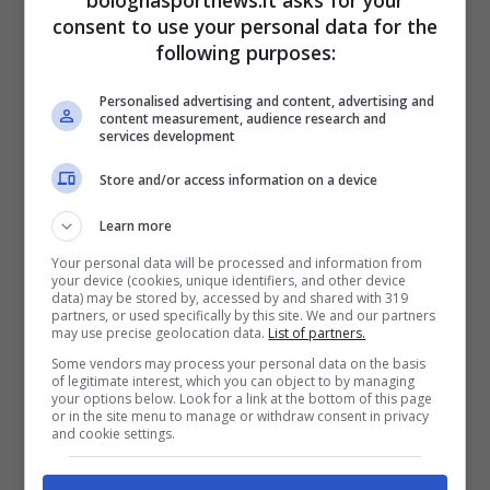
consent to use your personal data for the
following purposes:
Personalised advertising and content, advertising and
content measurement, audience research and
services development
Store and/or access information on a device
Learn more
Your personal data will be processed and information from
your device (cookies, unique identifiers, and other device
data) may be stored by, accessed by and shared with 319
partners, or used specifically by this site. We and our partners
may use precise geolocation data.
List of partners.
Some vendors may process your personal data on the basis
of legitimate interest, which you can object to by managing
your options below. Look for a link at the bottom of this page
Articoli recenti
or in the site menu to manage or withdraw consent in privacy
Amondarain, una
and cookie settings.
tradizione che si rinnova:
a Bologna per fare meglio