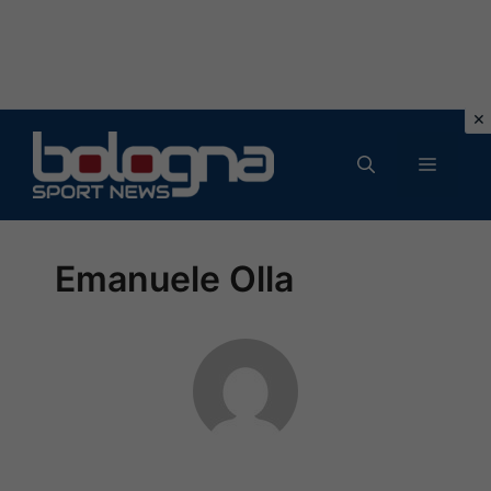
Vai
al
MENU
contenuto
Emanuele Olla