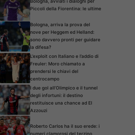
Bologna, avviati i dialoghi per
Piccoli della Fiorentina: le ultime
Bologna, arriva la prova del
nove per Heggem ed Helland:
sono davvero pronti per guidare
la difesa?
L’exploit con Italiano e l’addio di
Freuler: Moro chiamato a
prendersi le chiavi del
centrocampo
I due gol all’Olimpico e il tunnel
degli infortuni: il destino
restituisce una chance ad El
Azzouzi
Roberto Carlos ha il suo erede: i
numeri clamorosi del terzino