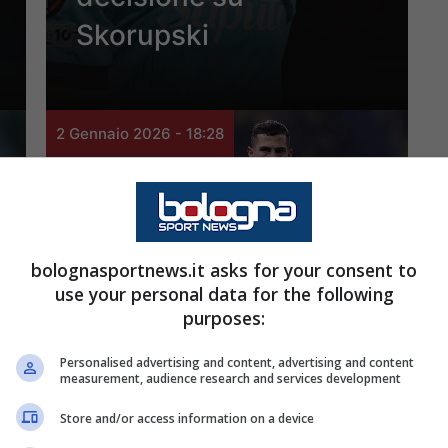
Skorupski
2 Gennaio 2026 - 18:28
bolognasportnews.it asks for your consent to
Calciomercato
use your personal data for the following
purposes:
Bologna, rinnovo
Freuler: ancora
Personalised advertising and content, advertising and content
measurement, audience research and services development
nessuna risposta dal
Store and/or access information on a device
giocatore. Gasperini