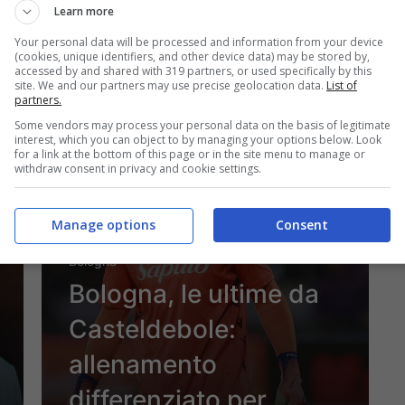
Learn more
alla finestra
Your personal data will be processed and information from your device
(cookies, unique identifiers, and other device data) may be stored by,
accessed by and shared with 319 partners, or used specifically by this
site. We and our partners may use precise geolocation data.
List of
partners.
2 Gennaio 2026 - 14:42
Some vendors may process your personal data on the basis of legitimate
interest, which you can object to by managing your options below. Look
for a link at the bottom of this page or in the site menu to manage or
withdraw consent in privacy and cookie settings.
Manage options
Consent
Bologna
Bologna, le ultime da
Casteldebole:
allenamento
differenziato per