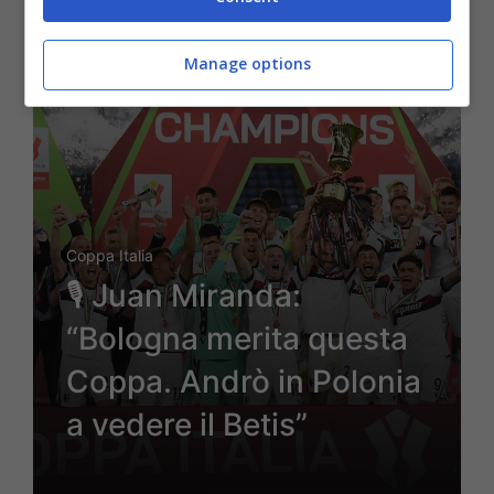
15 Maggio 2025 - 12:23
Manage options
Coppa Italia
🎙 Juan Miranda:
“Bologna merita questa
Coppa. Andrò in Polonia
a vedere il Betis”