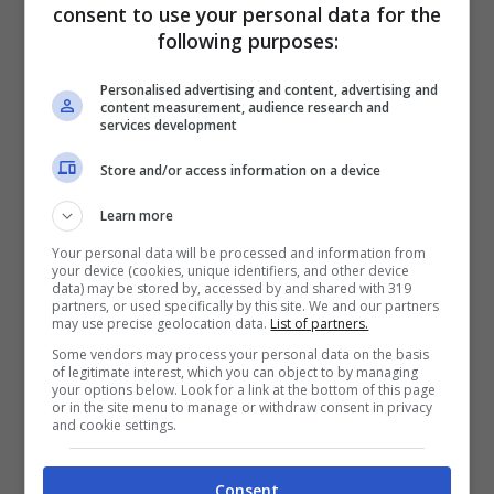
consent to use your personal data for the
following purposes:
19 Maggio 2025 - 14:25
Personalised advertising and content, advertising and
content measurement, audience research and
services development
Store and/or access information on a device
Learn more
Your personal data will be processed and information from
Bologna
your device (cookies, unique identifiers, and other device
Lepore: “Per il Dall’Ara il
data) may be stored by, accessed by and shared with 319
partners, or used specifically by this site. We and our partners
may use precise geolocation data.
List of partners.
Governo si è impegnato.
Some vendors may process your personal data on the basis
of legitimate interest, which you can object to by managing
Ci sarà un ultimo
your options below. Look for a link at the bottom of this page
or in the site menu to manage or withdraw consent in privacy
confronto con Saputo”
and cookie settings.
Consent