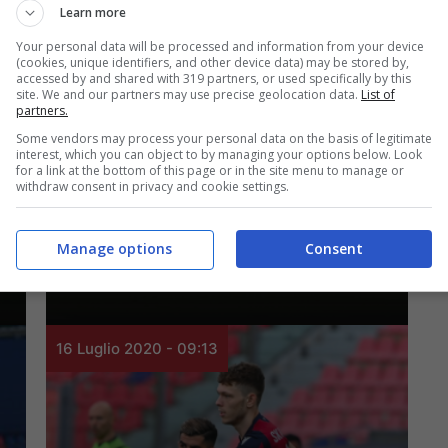
Learn more
Your personal data will be processed and information from your device
(cookies, unique identifiers, and other device data) may be stored by,
accessed by and shared with 319 partners, or used specifically by this
site. We and our partners may use precise geolocation data.
List of
partners.
Rassegna Stampa
Some vendors may process your personal data on the basis of legitimate
interest, which you can object to by managing your options below. Look
Resto del Carlino –
for a link at the bottom of this page or in the site menu to manage or
withdraw consent in privacy and cookie settings.
Mihajlovic vuole
l’Europa
Manage options
Consent
16 Luglio 2020 - 09:13