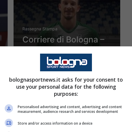
Rassegna Stampa
Corriere di Bologna –
Virtus: avanzano le
trattative per Josh
Adams
bolognasportnews.it asks for your consent to
use your personal data for the following
purposes:
17 Luglio 2020 - 08:30
Personalised advertising and content, advertising and content
measurement, audience research and services development
Store and/or access information on a device