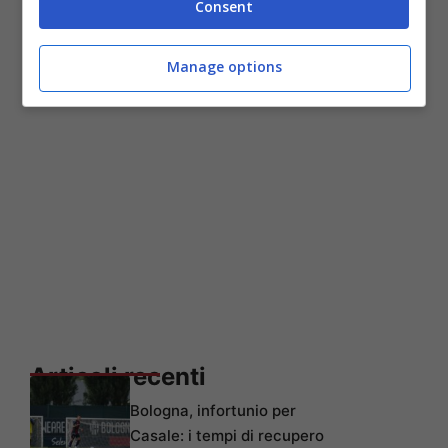
Consent
Manage options
Articoli recenti
Bologna, infortunio per
Casale: i tempi di recupero