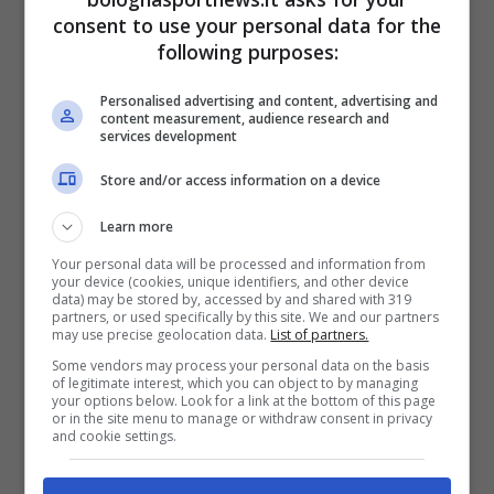
consent to use your personal data for the
following purposes:
6 Febbraio 2022 - 17:45
Personalised advertising and content, advertising and
content measurement, audience research and
services development
Store and/or access information on a device
Serie A
Learn more
Le pagelle di Bologna-
Your personal data will be processed and information from
your device (cookies, unique identifiers, and other device
Empoli: Soriano
data) may be stored by, accessed by and shared with 319
partners, or used specifically by this site. We and our partners
may use precise geolocation data.
List of partners.
onnipresente,
Some vendors may process your personal data on the basis
Arnautovic e Orsolini
of legitimate interest, which you can object to by managing
your options below. Look for a link at the bottom of this page
or in the site menu to manage or withdraw consent in privacy
non pervenuti
and cookie settings.