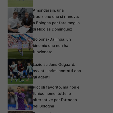
Amondarain, una
tradizione che si rinnova:
a Bologna per fare meglio
di Nicolás Domínguez
Bologna-Dallinga: un
binomio che non ha
funzionato
Lazio su Jens Odgaard:
avviati i primi contatti con
gli agenti
Piccoli favorito, ma non è
l’unico nome: tutte le
alternative per l’attacco
del Bologna