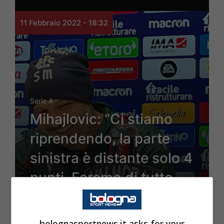
11 Febbraio 2022 - 18:32
Serie A
Mihajlovic: “Ci stiamo
riprendendo, la parte
sinistra è distante solo 4
punti. Faremo di tutto
per arrivarci”
bolognasportnews.it asks for your