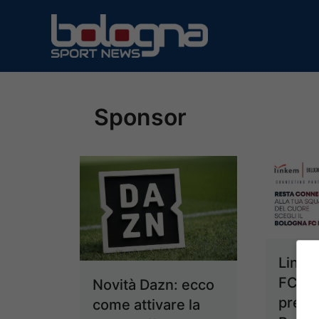
Vai
al
contenuto
Sponsor
Linke
FC 1
Novità Dazn: ecco
prese
come attivare la