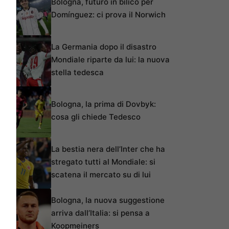
Bologna, futuro in bilico per
Domínguez: ci prova il Norwich
La Germania dopo il disastro
Mondiale riparte da lui: la nuova
stella tedesca
Bologna, la prima di Dovbyk:
cosa gli chiede Tedesco
La bestia nera dell’Inter che ha
stregato tutti al Mondiale: si
scatena il mercato su di lui
Bologna, la nuova suggestione
arriva dall’Italia: si pensa a
Koopmeiners