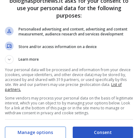
bolognasportnews.it asks for your consent to
na FC Pack,
use your personal data for the following
a dedicata ai
purposes:
 rossoblù
embre 2020 - 13:53
Personalised advertising and content, advertising and content
measurement, audience research and services development
Store and/or access information on a device
Learn more
Your personal data will be processed and information from your device
(cookies, unique identifiers, and other device data) may be stored by,
accessed by and shared with 319 partners, or used specifically by this
site. We and our partners may use precise geolocation data.
List of
partners.
Some vendors may process your personal data on the basis of legitimate
interest, which you can object to by managing your options below. Look
for a link at the bottom of this page or in the site menu to manage or
withdraw consent in privacy and cookie settings.
Manage options
Consent