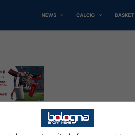
NEWS
CALCIO
BASKET
m e il Bologna
909
ntano il