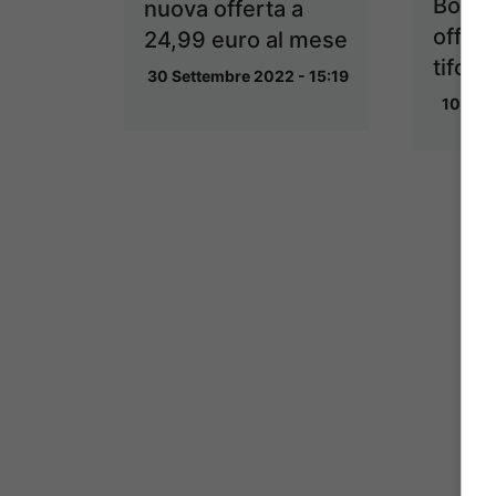
Bolog
nuova offerta a
offert
24,99 euro al mese
tifosi
30 Settembre 2022 - 15:19
10 Dic