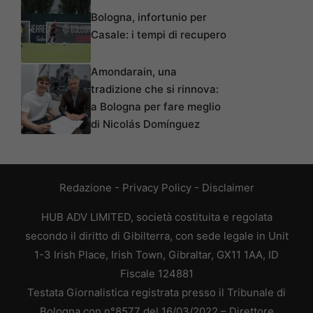
Bologna, infortunio per
Casale: i tempi di recupero
Amondarain, una
tradizione che si rinnova:
a Bologna per fare meglio
di Nicolás Domínguez
Redazione
-
Privacy Policy
-
Disclaimer
HUB ADV LIMITED, società costituita e regolata
secondo il diritto di Gibilterra, con sede legale in Unit
1-3 Irish Place, Irish Town, Gibraltar, GX11 1AA, ID
Fiscale 124881
Testata Giornalistica registrata presso il Tribunale di
Bologna con n°8577 del 16/03/2022 – Direttore