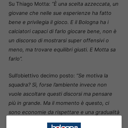
Su Thiago Motta:
“È una scelta azzeccata, un
giovane che nelle sue esperienze ha fatto
bene e privilegia il gioco. E il Bologna ha i
calciatori capaci di farlo giocare bene, non è
un discorso di mostrarsi super offensivi o
meno, ma trovare equilibri giusti. E Motta sa
farlo”.
Sull’obiettivo decimo posto:
“Se motiva la
squadra? Sì, forse l’ambiente invece non
vuole ascoltare questi discorsi ma pensare
più in grande. Ma il momento è questo, ci
sono economie da rispettare e una gradualità
necessaria, poi col tempo si potrà iniziare a