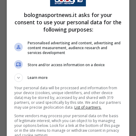
guardare al nono, poi all’ottavo posto. Oggi la
metà classifica rispecchia il valore della
bolognasportnews.it asks for your
consent to use your personal data for the
rosa”.
following purposes:
Sugli attacchi al Bologna per l’esonero di
Personalised advertising and content, advertising and
content measurement, audience research and
Mihajlovic
: “Mi sorprende, ma credo che a
services development
Bologna ci sia tale maturità e senso di civiltà
Store and/or access information on a device
da far sì che vengano assorbiti presto. Tante
Learn more
delle persone che conosco hanno le mie
Your personal data will be processed and information from
stesse sensazioni: sul piano del sentimento
your device (cookies, unique identifiers, and other device
data) may be stored by, accessed by and shared with 319
l’esonero di Sinisa è stato doloroso, mi ha
partners, or used specifically by this site. We and our partners
may use precise geolocation data.
List of partners.
fatto stare male, ma il sentimento non ha
Some vendors may process your personal data on the basis
nulla a che fare con la gestione di un club”.
of legitimate interest, which you can object to by managing
your options below. Look for a link at the bottom of this page
or in the site menu to manage or withdraw consent in privacy
Sull’assenza di cori e striscioni per Mihajlovic:
and cookie settings.