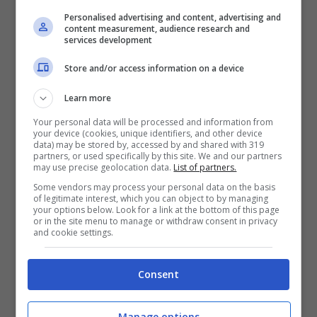
Personalised advertising and content, advertising and
Sky, che consente di vedere anche le altre
content measurement, audience research and
services development
partite attraverso l’acquisizione di un ticket.
Questa opzione è disponibile anche per i non
Store and/or access information on a device
abbonati che possono registrarsi al servizio.
Learn more
Your personal data will be processed and information from
La sfida del “PalaDozza” sarà disponibile
your device (cookies, unique identifiers, and other device
data) may be stored by, accessed by and shared with 319
anche su
Eleven Sports
che ha acquisito i
partners, or used specifically by this site. We and our partners
may use precise geolocation data.
List of partners.
diritti della massima competizione europea di
Some vendors may process your personal data on the basis
basket.
of legitimate interest, which you can object to by managing
your options below. Look for a link at the bottom of this page
or in the site menu to manage or withdraw consent in privacy
and cookie settings.
Per seguire l’incontro bisognerà collegarsi al
sito
www.elevensports.com
, registrarsi ed
Consent
accedere con le proprie credenziali e seguire
le istruzioni per acquistare il singolo evento o
Manage options