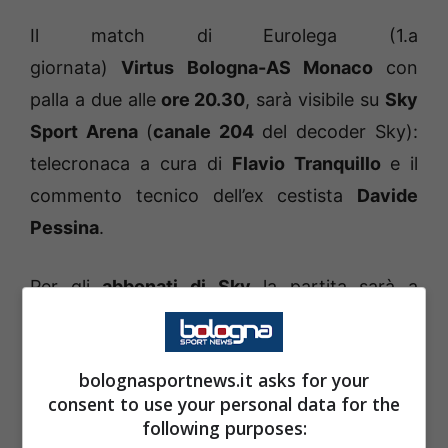
Il match di Eurolega (1.a
giornata)
Virtus Bologna-AS Monaco
con
palla a due alle
ore 20.30
, sarà visibile su
Sky
Sport Arena
(
canale 204
del decoder Sky):
telecronaca a cura di
Flavio Tranquillo
e il
commento tecnico dell’ex cestista
Davide
Pessina
.
Per gli
abbonati di Sky
la partita sarà a
disposizione anche tramite
Sky Go
sui
dispositivi mobili come smartphone e tablet,
bolognasportnews.it asks for your
scaricabile sui principali market store e
consent to use your personal data for the
riservata ai titolari di abbonamento, ma
following purposes:
anche su
NOW TV
, piattaforma streaming di