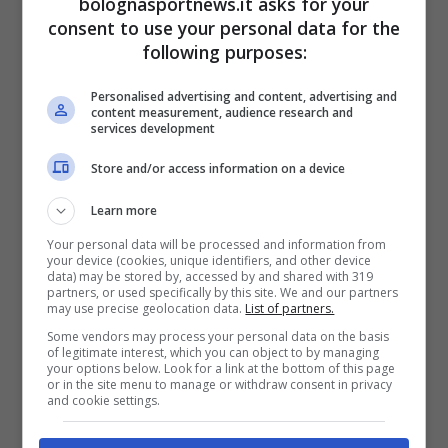
bolognasportnews.it asks for your
consent to use your personal data for the
ha palesato il suo disappunto. Qualche frase
following purposes:
oltre le righe può essere arrivata per questo,
poi si può discutere se potesse dire mezza
Personalised advertising and content, advertising and
content measurement, audience research and
cosa in più o in meno».
services development
Store and/or access information on a device
Su
Barrow
:
“Non rientra nei piani e forse l’ha
Learn more
visto adagiarsi un po’, quindi ha deciso di
forzare la situazione per fare in modo che
Your personal data will be processed and information from
your device (cookies, unique identifiers, and other device
prenda in considerazione una proposta”.
data) may be stored by, accessed by and shared with 319
partners, or used specifically by this site. We and our partners
may use precise geolocation data.
List of partners.
Sulle
motivazionI
di Thiago Motta:
“Un
Some vendors may process your personal data on the basis
of legitimate interest, which you can object to by managing
aspetto importante: con quello sfogo, Thiago
your options below. Look for a link at the bottom of this page
or in the site menu to manage or withdraw consent in privacy
si è posto anche agli occhi del gruppo come
and cookie settings.
garanzia per cercare di ottenere il massimo.