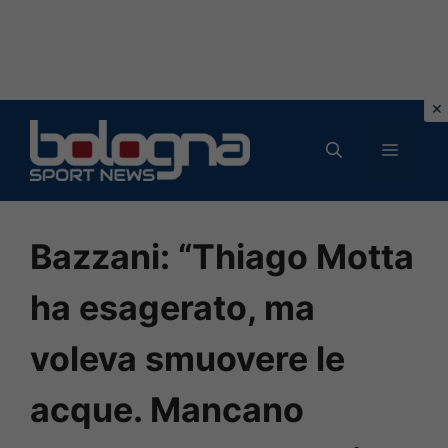
Vai
al
MENU
contenuto
Bazzani: “Thiago Motta
ha esagerato, ma
voleva smuovere le
acque. Mancano