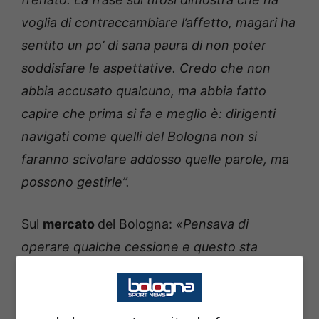
voglia di contraccambiare l’affetto, magari ha
sentito un po’ di sana paura di non poter
soddisfare le aspettative. Credo che non
abbia accusato qualcuno, ma abbia fatto
capire che prima si fa e meglio è: dirigenti
navigati come quelli del Bologna non si
faranno scivolare addosso quelle parole, ma
possono gestirle”.
Sul
mercato
del Bologna:
«Pensava di
operare qualche cessione e questo sta
bloccando alcune situazioni, tra giocatori a
fine contratto o fine prestito e l’infortunio di
Soumaoro mancano 6-7 elementi e Thiago