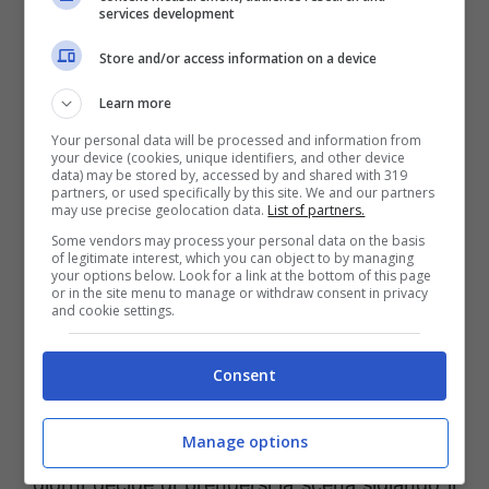
sfruttare la sua freschezza fisica e punire le
services development
difese stanche, come si è visto con il
Store and/or access information on a device
Barcellona
. Il giovane è arrivato in estate
Learn more
dall’
Anversa
per 18.75 milioni e fa della
velocità e dell’uno contro uno un punto di
Your personal data will be processed and information from
your device (cookies, unique identifiers, and other device
forza. Fin qui ha fatto registrare un gol e un
data) may be stored by, accessed by and shared with 319
partners, or used specifically by this site. We and our partners
assist in 13 presenze fra tutte le competizioni.
may use precise geolocation data.
List of partners.
Some vendors may process your personal data on the basis
Il suo potenziale è certamente incredibile,
of legitimate interest, which you can object to by managing
your options below. Look for a link at the bottom of this page
bisognerà fare attenzione alle sue sgasate.
or in the site menu to manage or withdraw consent in privacy
and cookie settings.
Ben-Seghir
invece
per la Ligue 1 è stato una
Consent
boccata di aria fresca, tanto che il suo talento
è esploso in una calda sera d’estate (24
Manage options
agosto 2024) quando a 19 anni 6 mesi e 8
giorni decide di prendersi la scena siglando il