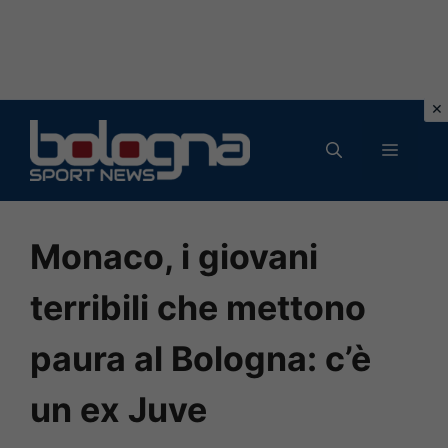
Vai
al
MENU
contenuto
Monaco, i giovani
terribili che mettono
paura al Bologna: c’è
un ex Juve