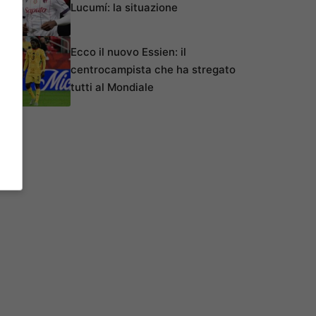
Lucumí: la situazione
Ecco il nuovo Essien: il
centrocampista che ha stregato
tutti al Mondiale