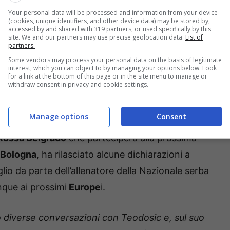
Your personal data will be processed and information from your device
(cookies, unique identifiers, and other device data) may be stored by,
accessed by and shared with 319 partners, or used specifically by this
site. We and our partners may use precise geolocation data.
List of
partners.
Some vendors may process your personal data on the basis of legitimate
interest, which you can object to by managing your options below. Look
for a link at the bottom of this page or in the site menu to manage or
withdraw consent in privacy and cookie settings.
Manage options
Consent
 Rossa Belgrado
che parteciperà alla prossima
 Bologna
, ha rilasciato alcune dichiarazioni a
aglio da parte dell’allenatore della Nazionale serba
nque ai prossimi
Europe
i.
 diverse conversazioni con Teodosic e, sul suo