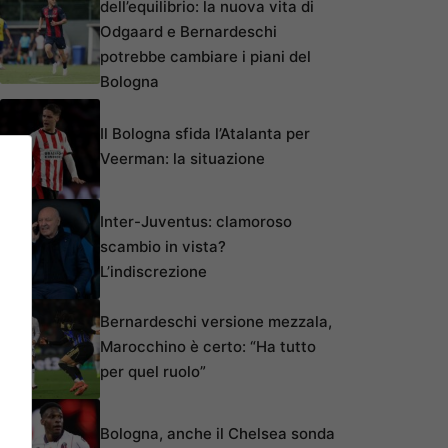
dell’equilibrio: la nuova vita di
Odgaard e Bernardeschi
potrebbe cambiare i piani del
Bologna
Il Bologna sfida l’Atalanta per
Veerman: la situazione
Inter-Juventus: clamoroso
scambio in vista?
L’indiscrezione
Bernardeschi versione mezzala,
Marocchino è certo: “Ha tutto
per quel ruolo”
Bologna, anche il Chelsea sonda