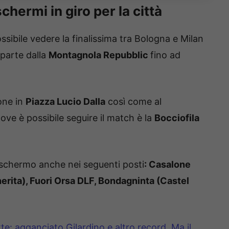
chermi in giro per la città
sibile vedere la finalissima tra Bologna e Milan
 parte dalla
Montagnola Repubblic
fino ad
one in
Piazza Lucio Dalla
così come al
dove è possibile seguire il match è la
Bocciofila
xischermo anche nei seguenti posti
: Casalone
rita), Fuori Orsa DLF, Bondagninta (Castel
tte: agganciato Gilardino e altro record. Ma il