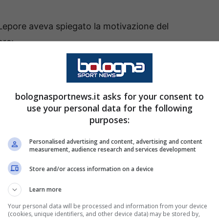
o Lepore aveva spiegato la motivazione del
re:
ere le motivazioni. I costi e le
bolognasportnews.it asks for your consent to
o in Piazza Maggiore sono le
use your personal data for the following
purposes:
 palco. Dopo la morte di due
o a Torino, per un evento simile
Personalised advertising and content, advertising and content
measurement, audience research and services development
Store and/or access information on a device
Learn more
una risposta del capo gruppo di Lega in
Your personal data will be processed and information from your device
(cookies, unique identifiers, and other device data) may be stored by,
to: