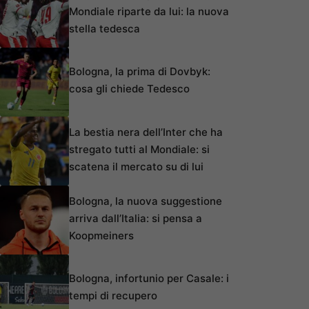
Mondiale riparte da lui: la nuova
stella tedesca
Bologna, la prima di Dovbyk:
cosa gli chiede Tedesco
La bestia nera dell’Inter che ha
stregato tutti al Mondiale: si
scatena il mercato su di lui
Bologna, la nuova suggestione
arriva dall’Italia: si pensa a
Koopmeiners
Bologna, infortunio per Casale: i
tempi di recupero