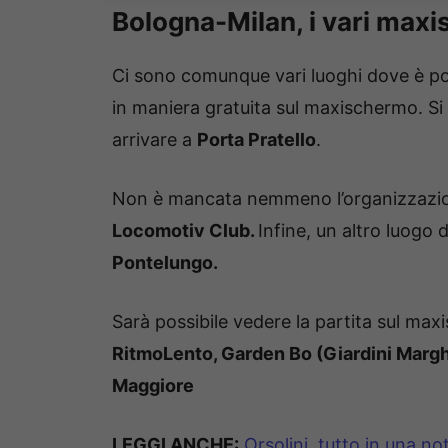
Bologna-Milan, i vari maxis
Ci sono comunque vari luoghi dove è pos
in maniera gratuita sul maxischermo. Si
arrivare a
Porta Pratello
.
Non è mancata nemmeno l’organizzazi
Locomotiv Club.
Infine, un altro luogo 
Pontelungo.
Sarà possibile vedere la partita sul ma
RitmoLento, Garden Bo (Giardini Marghe
Maggiore
LEGGI ANCHE
:
Orsolini, tutto in una no