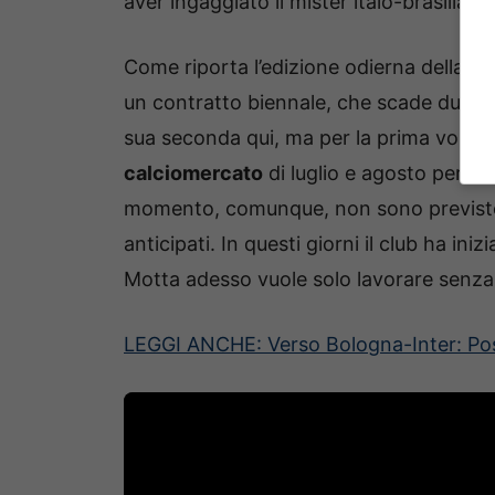
aver ingaggiato il mister italo-brasiliano
Come riporta l’edizione odierna della
Re
un contratto biennale, che scade dunq
sua seconda qui, ma per la prima volta
calciomercato
di luglio e agosto per pl
momento, comunque, non sono previste c
anticipati. In questi giorni il club ha ini
Motta adesso vuole solo lavorare senza 
LEGGI ANCHE: Verso Bologna-Inter: Posc