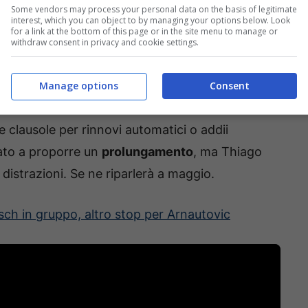
.
Some vendors may process your personal data on the basis of legitimate
interest, which you can object to by managing your options below. Look
for a link at the bottom of this page or in the site menu to manage or
pubblica,
Thiago Motta
è legato al
Bologna
da
withdraw consent in privacy and cookie settings.
ue a
giugno 2024
. La prossima stagione sarà la
 avrà a disposzione
il ritiro estivo
e il
Manage options
Consent
asmare ancora di più la sua creatura. Al
lausole per rinnovi automatici o addii
ziato a proporre un
prolungamento
, ma Thiago
distrazioni. Se ne riparlerà a maggio.
h in gruppo, altro stop per Arnautovic