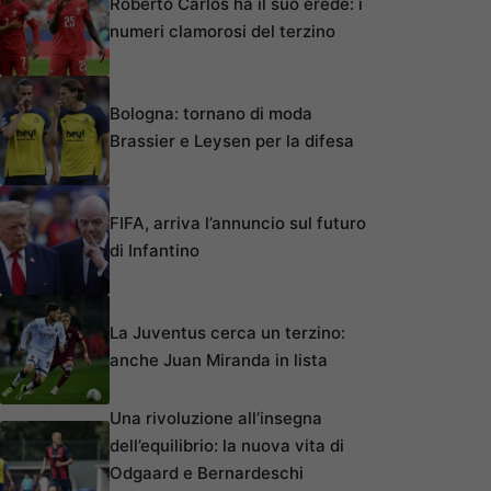
Roberto Carlos ha il suo erede: i
numeri clamorosi del terzino
Bologna: tornano di moda
Brassier e Leysen per la difesa
FIFA, arriva l’annuncio sul futuro
di Infantino
La Juventus cerca un terzino:
anche Juan Miranda in lista
Una rivoluzione all’insegna
dell’equilibrio: la nuova vita di
Odgaard e Bernardeschi