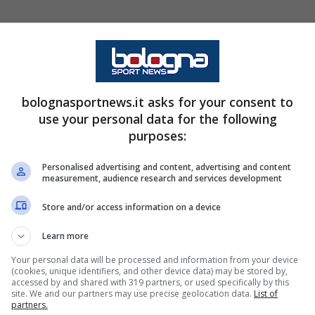
bolognasportnews.it asks for your consent to
ando l’ex calciatore di
Inter
e
Genoa
si è seduto
use your personal data for the following
purposes:
vuto un rendimento
europeo
. Nelle ultime 12
gio e 3 sconfitte, che si traducono in un
settimo
Personalised advertising and content, advertising and content
measurement, audience research and services development
ettimo posto che, in caso di vittoria della
e dire
Conference League
.
Store and/or access information on a device
Learn more
ropa
era uno scenario difficilmente
Your personal data will be processed and information from your device
a
risiede principalmente in questo, nell’aver dato
(cookies, unique identifiers, and other device data) may be stored by,
accessed by and shared with 319 partners, or used specifically by this
za, va dato merito alla dirigenza rossoblu per
site. We and our partners may use precise geolocation data.
List of
partners.