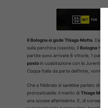
Il Bologna si gode Thiago Motta
. Da qu
sulla panchina
rossoblu
, il
Bologna
ha a
partite sono arrivate 8 vittorie, 1 pareg
posto
in coabitazione con la Juventus. S
Coppa Italia da parte dell’Inter, vorrebb
Che a febbraio si sarebbe parlato di
Eu
pronosticabile: il merito di
Thiago Mott
una scossa all’ambiente. E, di conseguen