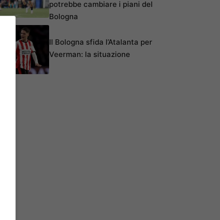
potrebbe cambiare i piani del
Bologna
Il Bologna sfida l’Atalanta per
Veerman: la situazione