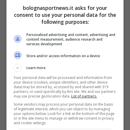
bolognasportnews.it asks for your
pubblico, superando una media di circa 6
consent to use your personal data for the
milioni di collegamenti a giornata, ciò che
following purposes:
colpisce maggiormente sono i dati sui
Personalised advertising and content, advertising and
presenti dal vivo.
content measurement, audience research and
services development
Sebbene sia presto fare paragoni, poiché non
Store and/or access information on a device
è ancora finito neanche il girone d’andata,
Learn more
questo è quello che emerge.
Your personal data will be processed and information from
your device (cookies, unique identifiers, and other device
data) may be stored by, accessed by and shared with 319
Rispetto al campionato 23/24 (dove
partners, or used specifically by this site. We and our partners
may use precise geolocation data.
List of partners.
l’affluenza media è stata di 30.967 persone
Some vendors may process your personal data on the basis
allo stadio ogni partita) c’è stato un
of legitimate interest, which you can object to by managing
your options below. Look for a link at the bottom of this page
incremento di circa un migliaio di spettatori
or in the site menu to manage or withdraw consent in privacy
and cookie settings.
(per un totale di 31.345 a gara).