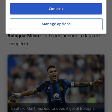
Consent
Il dato è relativo a 118 partite giocate sulle
120 previste fino ad oggi (perché
Genoa-
Manage options
Juventus
è stata giocata a porte chiuse e per
Bologna-Milan
si attende ancora la data del
recupero).
Lautaro Martinez esulta dopo il gol al Bologna