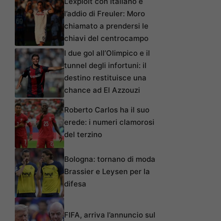
L’exploit con Italiano e
l’addio di Freuler: Moro
chiamato a prendersi le
chiavi del centrocampo
I due gol all’Olimpico e il
tunnel degli infortuni: il
destino restituisce una
chance ad El Azzouzi
Roberto Carlos ha il suo
erede: i numeri clamorosi
del terzino
Bologna: tornano di moda
Brassier e Leysen per la
difesa
FIFA, arriva l’annuncio sul