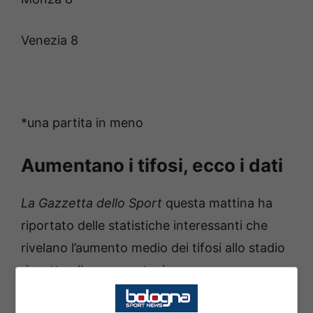
Venezia 8
*una partita in meno
Aumentano i tifosi, ecco i dati
La Gazzetta dello Sport
questa mattina ha
riportato delle statistiche interessanti che
rivelano l’aumento medio dei tifosi allo stadio
rispetto alla scorsa stagione.
Nonostante anche in TV sia aumentato il