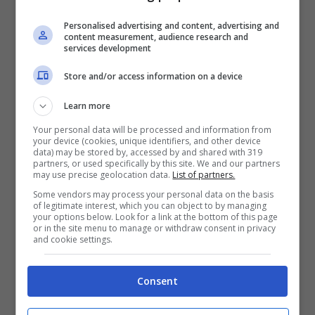
Bertram Yachts Derthona Tortona – Dolomiti
Personalised advertising and content, advertising and
Energia Trentino
ore 20.45
Eleven Sports
content measurement, audience research and
services development
– DMAX – Eurosport 2
Store and/or access information on a device
Learn more
Your personal data will be processed and information from
SEMIFINALI
your device (cookies, unique identifiers, and other device
data) may be stored by, accessed by and shared with 319
partners, or used specifically by this site. We and our partners
may use precise geolocation data.
List of partners.
Sabato 18 febbraio 2023
Some vendors may process your personal data on the basis
of legitimate interest, which you can object to by managing
your options below. Look for a link at the bottom of this page
Vincente Bologna – Venezia / Vincente
or in the site menu to manage or withdraw consent in privacy
and cookie settings.
Tortona – Trento
ore
18.00
Eleven Sports – NOVE – Eurosport 2
Consent
Vincente Milano – Brescia / Vincente Pesaro –