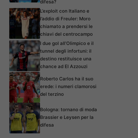
difesa?
L’exploit con Italiano e
l’addio di Freuler: Moro
chiamato a prendersi le
chiavi del centrocampo
I due gol all’Olimpico e il
tunnel degli infortuni: il
destino restituisce una
chance ad El Azzouzi
Roberto Carlos ha il suo
erede: i numeri clamorosi
del terzino
Bologna: tornano di moda
Brassier e Leysen per la
difesa