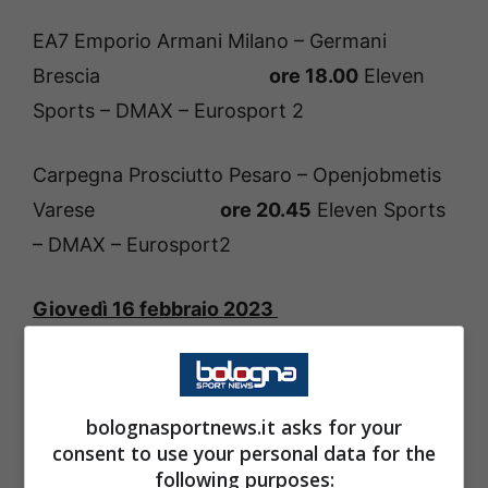
EA7 Emporio Armani Milano – Germani
Brescia
ore 18.00
Eleven
Sports – DMAX – Eurosport 2
Carpegna Prosciutto Pesaro – Openjobmetis
Varese
ore 20.45
Eleven Sports
– DMAX – Eurosport2
Giovedì 16 febbraio 2023
Virtus Segafredo Bologna – Umana Reyer
Venezia
ore 18.00
Eleven Sports
bolognasportnews.it asks for your
– DMAX – Eurosport 2
consent to use your personal data for the
following purposes: