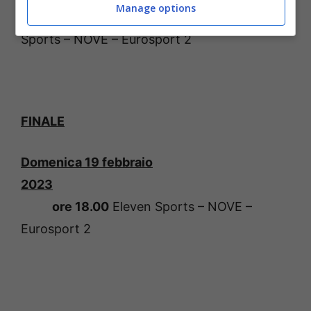
Manage options
Varese
ore 20.45
Eleven
Sports – NOVE – Eurosport 2
FINALE
Domenica 19 febbraio
2023
ore 18.00
Eleven Sports – NOVE –
Eurosport 2