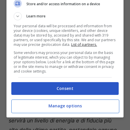
Sergio Scariolo, le sue dichiarazioni
Store and/or access information on a device
Learn more
“Alba Berlino è una squadra atletica e di
Your personal data will be processed and information from
talento, di fatto è la prima come velocità e
your device (cookies, unique identifiers, and other device
data) may be stored by, accessed by and shared with 319
numero di possessi. Tirano bene, molti
partners, or used specifically by this site. We and our partners
may use precise geolocation data.
List of partners.
giocatori possono tirare bene da tre e sono
Some vendors may process your personal data on the basis
molto atletici dal punto di vista difensivo,
of legitimate interest, which you can object to by managing
your options below. Look for a link at the bottom of this page
occupano infatti le prime posizioni dei
or in the site menu to manage or withdraw consent in privacy
and cookie settings.
ranking nelle palle recuperate e nelle
stoppate. E’ un avversario che va affrontato
Consent
con intelligenza, con controllo della palla,
cercando di prendere le decisioni giuste, con
Manage options
concentrazione e altruismo. Naturalmente
servirà un livello di energia e di fiducia più
alto delle ultime partite, portandolo ognuno