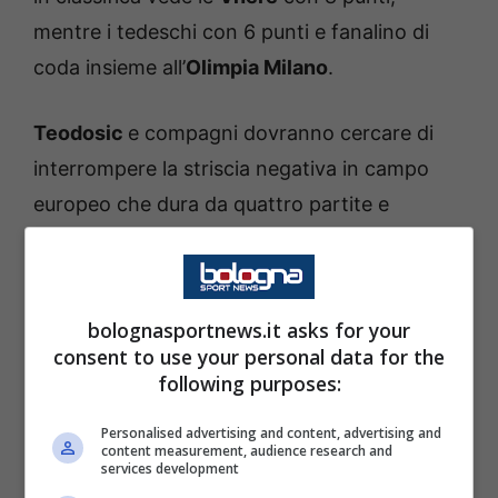
mentre i tedeschi con 6 punti e fanalino di
coda insieme all’
Olimpia Milano
.
Teodosic
e compagni dovranno cercare di
interrompere la striscia negativa in campo
europeo che dura da quattro partite e
soprattutto riscattarsi dal pesantissimo -46
subito venerdì scorso al Pireo contro
l’
Olympiakos
.
bolognasportnews.it asks for your
consent to use your personal data for the
Il coach virtussino
Sergio Scariolo
ha
following purposes:
rilasciato la classica intervista di rito alla
Personalised advertising and content, advertising and
vigilia della sfida europea.
content measurement, audience research and
services development