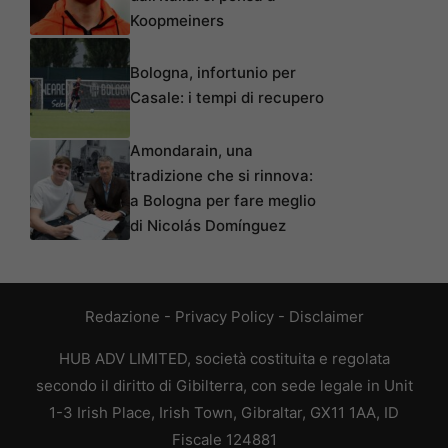
Koopmeiners
Bologna, infortunio per
Casale: i tempi di recupero
Amondarain, una
tradizione che si rinnova:
a Bologna per fare meglio
di Nicolás Domínguez
Redazione
-
Privacy Policy
-
Disclaimer
HUB ADV LIMITED, società costituita e regolata
secondo il diritto di Gibilterra, con sede legale in Unit
1-3 Irish Place, Irish Town, Gibraltar, GX11 1AA, ID
Fiscale 124881