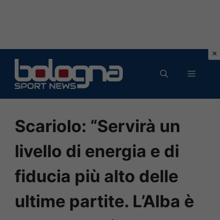
Vai
al
MENU
contenuto
Scariolo: “Servirà un
livello di energia e di
fiducia più alto delle
ultime partite. L’Alba è