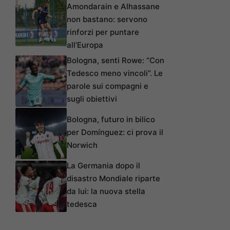
Amondarain e Alhassane
non bastano: servono
rinforzi per puntare
all’Europa
Bologna, senti Rowe: “Con
Tedesco meno vincoli”. Le
parole sui compagni e
sugli obiettivi
Bologna, futuro in bilico
per Domínguez: ci prova il
Norwich
La Germania dopo il
disastro Mondiale riparte
da lui: la nuova stella
tedesca