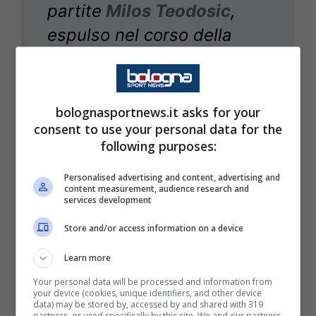
partite
Milos Teodosic
,
espulso nel corso della
gara contro l’Efes.
“Sospensione di due partite
a causa di atti offensivi e
bolognasportnews.it asks for your
consent to use your personal data for the
ingiuriosi che
following purposes:
rappresentano una
mancanza di rispetto nei
Personalised advertising and content, advertising and
content measurement, audience research and
confronti della squadra
services development
arbitrale, in occasione della
Store and/or access information on a device
partita casalinga contro
Learn more
l’Anadolu Efes Istanbul, ai
Your personal data will be processed and information from
your device (cookies, unique identifiers, and other device
sensi dell’articolo 29.2.i)
data) may be stored by, accessed by and shared with 319
partners, or used specifically by this site. We and our partners