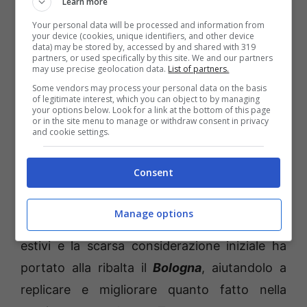
Learn more
singola stagione di
Serie A
è stata nel
Your personal data will be processed and information from
1942/43. Oltretutto i punti conquistati
your device (cookies, unique identifiers, and other device
data) may be stored by, accessed by and shared with 319
nell’anno sono ben 32 in 16 partite: ne
partners, or used specifically by this site. We and our partners
may use precise geolocation data.
List of partners.
consegue che solamente la Roma di Claudio
Some vendors may process your personal data on the basis
Ranieri ne ha collezionati di più.
of legitimate interest, which you can object to by managing
your options below. Look for a link at the bottom of this page
or in the site menu to manage or withdraw consent in privacy
and cookie settings.
Il tutto imperniato su un sistema di gioco
collaudato ed esaltante, fatto di trame veloci
Consent
e qualità, oltre che di pressing forsennato e
ritmo. L’artefice di tutto questo è senza
Manage options
dubbio Vincenzo
Italiano
, che dopo gli addi
estivi e la scarsa considerazione iniziale ha
portato alla ribalta il
Bologna
, aiutandolo a
replicare e migliorare quanto fatto nella