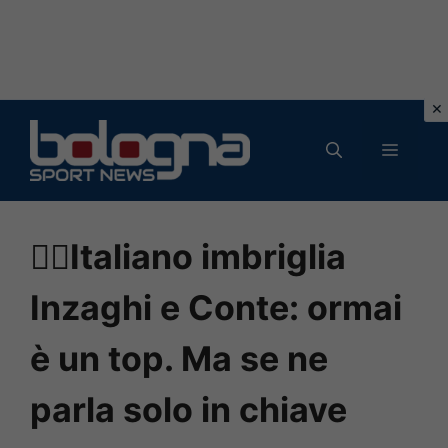
Vai
al
MENU
contenuto
✍🏼Italiano imbriglia
Inzaghi e Conte: ormai
è un top. Ma se ne
parla solo in chiave