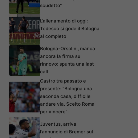
scudetto”
L’allenamento di oggi:
Tedesco si gode il Bologna
al completo
Bologna-Orsolini, manca
ancora la firma sul
rinnovo: spunta una last
call
Castro tra passato e
presente: “Bologna una
seconda casa, difficile
andare via. Scelto Roma
per vincere”
Juventus, arriva
l’annuncio di Bremer sul