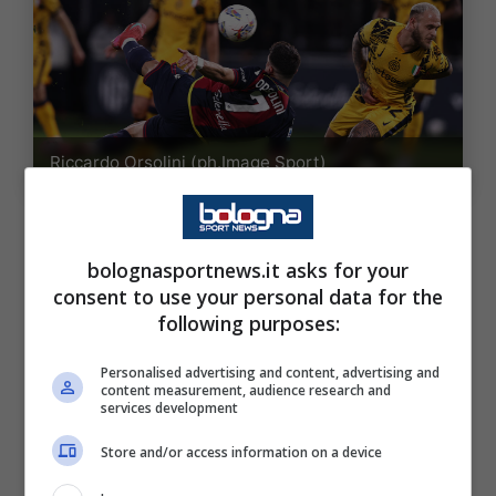
Riccardo Orsolini (ph.Image Sport)
Ma non è tutto, il lavoro di
Italiano
è stato fin
qui assolutamente encomiabile, tanto che nel
bolognasportnews.it asks for your
consent to use your personal data for the
2025 il Dall’Ara è diventato un fortino
following purposes:
inespugnabile: zero le sconfitte tra le mure
amiche. Inoltre nello stadio di casa gli emiliani
Personalised advertising and content, advertising and
content measurement, audience research and
sono andati in gol per tredici partite di fila:
services development
l’ultima volta che aveva inanellato una serie
Store and/or access information on a device
così lunga di partite interne a segno in una