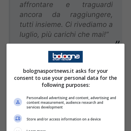
affrontare e traguardi
ancora da raggiungere,
tutti insieme. Ci rivediamo a
luglio, più carichi che mai!”
Questo l’annuncio e le parole di
Fenucci e
bolognasportnews.it asks for your
Italiano
di questa mattina, rese note dal club
consent to use your personal data for the
con un comunicato ufficiale sul proprio sito
following purposes:
che hanno fatto tirare un sospiro di sollievo ai
Personalised advertising and content, advertising and
tifosi, contenti di avere nuovamente in
content measurement, audience research and
services development
panchina l’ex Fiorentina. Quest’ultimo ha
sfiorato un’ulteriore impresa, restando in
Store and/or access information on a device
corsa per l’Europa fino alla terzultima