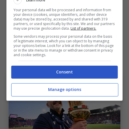
Learn more
giornata. La stessa Europa poi conquistata
Your personal data will be processed and information from
your device (cookies, unique identifiers, and other device
grazie alla vittoria della
Coppa Italia
, ma il
data) may be stored by, accessed by and shared with 319
partners, or used specifically by this site. We and our partners
Bologna
in ogni caso aveva totalizzato 62
may use precise geolocation data.
List of partners.
punti. Un bottino, che gli ha permesso di
Some vendors may process your personal data on the basis
of legitimate interest, which you can object to by managing
credere di poter arrivare in Champions quasi
your options below. Look for a link at the bottom of this page
or in the site menu to manage or withdraw consent in privacy
fino all’ultima giornata, oltre a rappresentare
and cookie settings.
un record storico.
Consent
Manage options