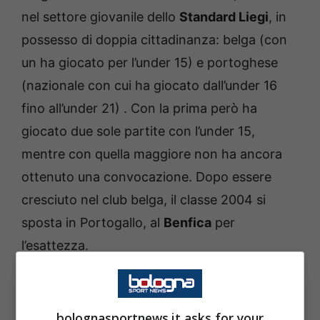
nel settore giovanile dello
Standard Liegi
, in
possesso di doppia cittadinanza: belga (con
un ha giocato per l’under 15) e portoghese
(nazionale con cui ha giocato dall’under 16
fino all’under 21) . Con la prima però ha
giocato due sole partite con l’under 15,
mentre con quella maggiore non ha ancora
ottenuto una convocazione. Dopo essere
cresciuto nel club belga, il classe 2004 si
sposta in Portogallo, al
Benfica
per
l’esattezza.
bolognasportnews.it asks for your