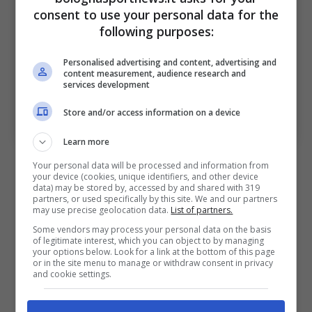
consent to use your personal data for the
following purposes:
Personalised advertising and content, advertising and
content measurement, audience research and
services development
Dalle giovanili dello Standard Liegi allo Strasburgo: la
storia di Diego Moreira. Bologna Sport News (Photo by
Store and/or access information on a device
Carlos Rodrigues/Getty Images Via OneFootball)
Learn more
Nel 2023 arriva la chiamata di un grande top
Your personal data will be processed and information from
your device (cookies, unique identifiers, and other device
club europeo: il
Chelsea
, il quale rimane
data) may be stored by, accessed by and shared with 319
partners, or used specifically by this site. We and our partners
folgorato dalle giocate del classe 2004 nelle
may use precise geolocation data.
List of partners.
giovanili dei lusitani, in particolar modo nella
Some vendors may process your personal data on the basis
of legitimate interest, which you can object to by managing
Youth League
del 2022. In quell’occasione
your options below. Look for a link at the bottom of this page
or in the site menu to manage or withdraw consent in privacy
infatti
Diego Moreira
trascina i suoi prima nei
and cookie settings.
quarti di finale contro lo Sporting Lisbona (0-