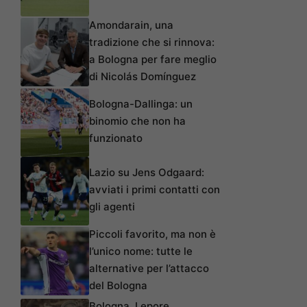
Amondarain, una
tradizione che si rinnova:
a Bologna per fare meglio
di Nicolás Domínguez
Bologna-Dallinga: un
binomio che non ha
funzionato
Lazio su Jens Odgaard:
avviati i primi contatti con
gli agenti
Piccoli favorito, ma non è
l’unico nome: tutte le
alternative per l’attacco
del Bologna
Bologna, Lepore