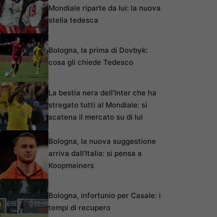
Mondiale riparte da lui: la nuova
stella tedesca
Bologna, la prima di Dovbyk:
cosa gli chiede Tedesco
La bestia nera dell’Inter che ha
stregato tutti al Mondiale: si
scatena il mercato su di lui
Bologna, la nuova suggestione
arriva dall’Italia: si pensa a
Koopmeiners
Bologna, infortunio per Casale: i
tempi di recupero