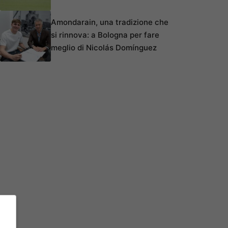
Amondarain, una tradizione che
si rinnova: a Bologna per fare
meglio di Nicolás Domínguez