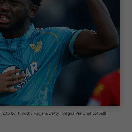
ì (Photo by Timothy Rogers/Getty Images Via OneFootball);