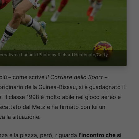
ternativa a Lucumì (Photo by Richard Heathcote/Getty
soblù – come scrive
Il Corriere dello Sport
–
 originario della Guinea-Bissau, si è guadagnato il
o. Il classe 1998 è molto abile nel gioco aereo e
riscattato dal Metz e ha firmato con lui un
a la situazione.
nza e la piazza, però, riguarda
l’incontro che si