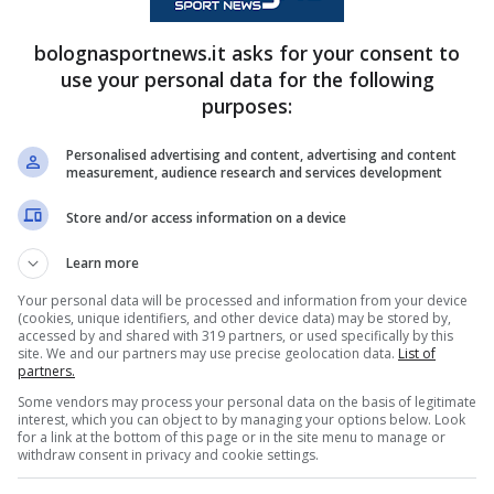
ologna avrà poi bisogno di un terzo affidabile
,
 diversi e i felsinei dovranno decidere se affidarsi
bolognasportnews.it asks for your consent to
use your personal data for the following
purposes:
gem. Candé la prima alternativa
Personalised advertising and content, advertising and content
measurement, audience research and services development
Store and/or access information on a device
rni, per il reparto di difesa dei rossoblù, è stato
Learn more
2003, è corteggiato da Sartori e Di Vaio, i quali
Your personal data will be processed and information from your device
t-Gilloise per il cartellino del difensore
. Però, i
(cookies, unique identifiers, and other device data) may be stored by,
accessed by and shared with 319 partners, or used specifically by this
maggior campionato belga) non avrebbero
site. We and our partners may use precise geolocation data.
List of
partners.
 di euro, bonus compresi, per venderlo. Il club
Some vendors may process your personal data on the basis of legitimate
la stagione 2025-26.
interest, which you can object to by managing your options below. Look
for a link at the bottom of this page or in the site menu to manage or
withdraw consent in privacy and cookie settings.
ggem del West Bromwich Albion
. Il giocatore ha