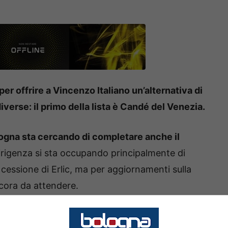
er offrire a Vincenzo Italiano un’alternativa di
iverse: il primo della lista è Candé del Venezia.
logna sta cercando di completare anche il
 dirigenza si sta occupando principalmente di
a cessione di Erlic, ma per aggiornamenti sulla
ancora da attendere.
e delle buone alternative ai titolari di difesa.