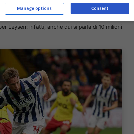
in Championship. Era stato prelevato dal
Manage options
Consent
l’estate scorsa. La richiesta degli inglesi,
r Leysen: infatti, anche qui si parla di 10 milioni