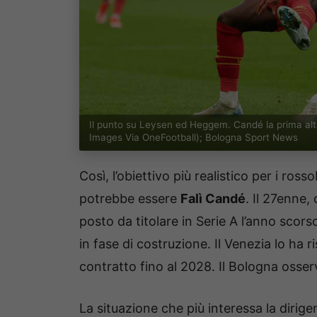
Il punto su Leysen ed Heggem. Candé la prima al
Images Via OneFootball); Bologna Sport News
Così, l’obiettivo più realistico per i ros
potrebbe essere
Falì Candé
. Il 27enne,
posto da titolare in Serie A l’anno scors
in fase di costruzione. Il Venezia lo ha 
contratto fino al 2028. Il Bologna osserv
La situazione che più interessa la dirige