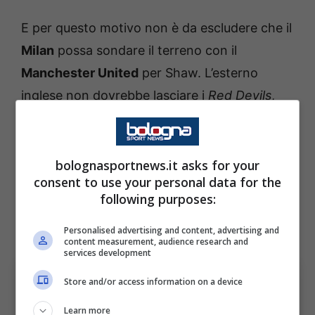
E per questo motivo non è da escludere che il
Milan
possa sondare il terreno con il
Manchester United
per Shaw. L’esterno
inglese non dovrebbe lasciare i
Red Devils
,
ma la possibilità di una esperienza in un
campionato esterno nel corso di questo
calciomercato è da tenere in considerazione.
bolognasportnews.it asks for your
consent to use your personal data for the
E i rossoneri per lui potrebbero rappresentare
following purposes:
una buona chance anche se per adesso non
ci sono delle trattative in corso.
Personalised advertising and content, advertising and
content measurement, audience research and
services development
Store and/or access information on a device
Learn more