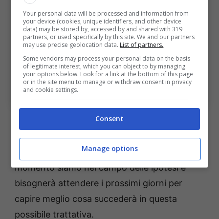
Your personal data will be processed and information from
your device (cookies, unique identifiers, and other device
data) may be stored by, accessed by and shared with 319
partners, or used specifically by this site. We and our partners
may use precise geolocation data.
List of partners.
Some vendors may process your personal data on the basis
of legitimate interest, which you can object to by managing
your options below. Look for a link at the bottom of this page
or in the site menu to manage or withdraw consent in privacy
Calciomercato Milan: doppia operazione con lo United, i
and cookie settings.
dettagli (Ansa) – bolognasportnews.it
Consent
Vedremo come si svilupperà la situazione e se
sarà possibile chiudere l’affare
Shaw
per il
Manage options
Milan
in questo
calciomercato
. Per il
momento siamo nel campo delle ipotesi e
bisognerà attendere i prossimi giorni per
capire meglio cosa succederà in questa
possibile trattativa.