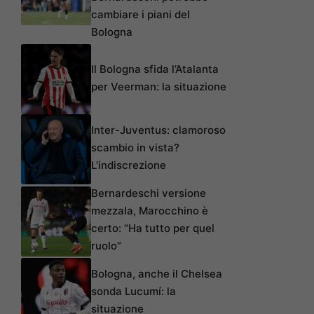
cambiare i piani del
Bologna
Il Bologna sfida l’Atalanta
per Veerman: la situazione
Inter-Juventus: clamoroso
scambio in vista?
L’indiscrezione
Bernardeschi versione
mezzala, Marocchino è
certo: “Ha tutto per quel
ruolo”
Bologna, anche il Chelsea
sonda Lucumí: la
situazione