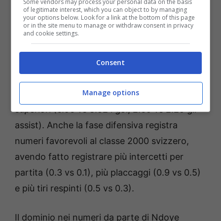
nell’ultima stagione non c’è stato confronto: 8
Some vendors may process your personal data on the basis
of legitimate interest, which you can object to by managing
reti per il 2000 svizzero, appena 3 per il 2003
your options below. Look for a link at the bottom of this page
or in the site menu to manage or withdraw consent in privacy
inglese, questo anche in virtù dei maggiori
and cookie settings.
minuti per partita disputati (72 contro 28).
Consent
Di conseguenza, anche i gol e gli assist
Manage options
attesi(xg) registrati sono ampiamente
superiori (6.96 vs 3.52 i gol, 2.69 vs 2.25 gli
assist). Anche la fase difensiva registra
numeri favorevoli al classe 2000 svizzero,
avendo fatto registrare più intercetti per
partita (0.3 vs 0.1), più placcaggi (0.9 vs 0.5)
e più tiri respinti (0.5 vs 0.3).
Il dominio nei numeri da parte di Ndoye