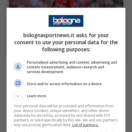
bolognasportnews.it asks for your
Scelto il sostituto di Ndoye: il confronto tra i due.
consent to use your personal data for the
Bologna Sport News (Photo by Warren Little/Getty
following purposes:
Images Via OneFootball)
Personalised advertising and content, advertising and
Pertanto dispone delle qualità per poter
content measurement, audience research and
services development
sostituire Dan Ndoye, mattatore in finale di
Store and/or access information on a device
Coppa Italia
e autore di 9 reti e 5 assist
stagionali. Per capire meglio però se Rowe è
Learn more
la scelta giusta, aiutiamoci con i numeri,
Your personal data will be processed and information from
your device (cookies, unique identifiers, and other device
forniti da
Sofascore
, effettuando un
data) may be stored by, accessed by and shared with 319
partners, or used specifically by this site. We and our partners
confronto tra i due. A livello realizzativo
may use precise geolocation data.
List of partners.