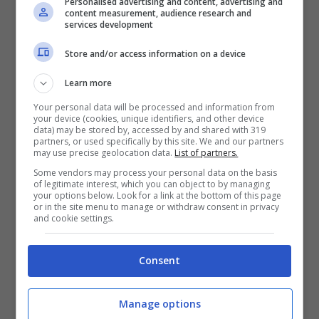
Personalised advertising and content, advertising and
content measurement, audience research and
Gimenez
. Ora bisognerà capire meglio l’entità
services development
del guaio. In caso di una frattura composta il
Store and/or access information on a device
recupero del belga potrebbe richiedere circa
Learn more
2 mesi. Se, invece, si dovesse registrare un
problema ancora più grave con la necessità di
Your personal data will be processed and information from
your device (cookies, unique identifiers, and other device
un intervento chirurgico il rientro è destinato
data) may be stored by, accessed by and shared with 319
partners, or used specifically by this site. We and our partners
a slittare con ogni probabilità al 2026 (si parla
may use precise geolocation data.
List of partners.
Some vendors may process your personal data on the basis
di 3-6 mesi).
of legitimate interest, which you can object to by managing
your options below. Look for a link at the bottom of this page
or in the site menu to manage or withdraw consent in privacy
Le condizioni di
Jashari
dopo questo
and cookie settings.
infortunio saranno valutate con attenzione
Consent
nel corso dei prossimi giorni. In casa
Milan
si
spera in un problema meno grave del
Manage options
previsto, ma le sensazioni non sono positive