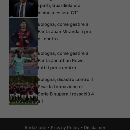
i patti, Guardiola era
vicino a essere CT”
Bologna, come gestire al
Fanta Juan Miranda: i pro
e i contro
Bologna, come gestire al
Fanta Jonathan Rowe:
tutti i pro e contro
Bologna, disastro contro il
Pisa: la formazione di
Serie B supera i rossoblù 4
a 1
Redazione
-
Privacy Policy
-
Disclaimer