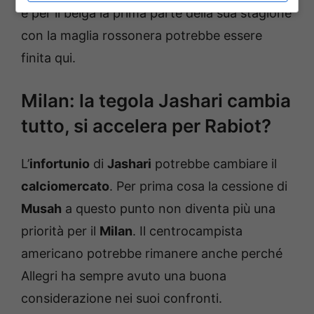
e per il belga la prima parte della sua stagione
con la maglia rossonera potrebbe essere
finita qui.
Milan: la tegola Jashari cambia
tutto, si accelera per Rabiot?
L’
infortunio
di
Jashari
potrebbe cambiare il
calciomercato
. Per prima cosa la cessione di
Musah
a questo punto non diventa più una
priorità per il
Milan
. Il centrocampista
americano potrebbe rimanere anche perché
Allegri ha sempre avuto una buona
considerazione nei suoi confronti.