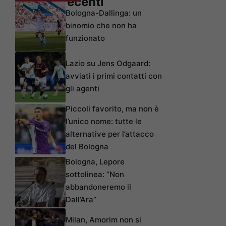
Articoli recenti
Bologna-Dallinga: un
binomio che non ha
funzionato
Lazio su Jens Odgaard:
avviati i primi contatti con
gli agenti
Piccoli favorito, ma non è
l’unico nome: tutte le
alternative per l’attacco
del Bologna
Bologna, Lepore
sottolinea: “Non
abbandoneremo il
Dall’Ara”
Milan, Amorim non si