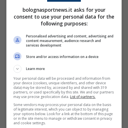
pochi avranno da dire in contrario.
bolognasportnews.it asks for your
consent to use your personal data for the
A testimoniare la buona condizione di
following purposes:
Ferguson, anche
la Scozia ha scelto di
Personalised advertising and content, advertising and
convocarlo
per i prossimi impegni in
content measurement, audience research and
services development
nazionale: ergo, contro il Como si dovrebbe
Store and/or access information on a device
rivedere il centrocampo titolare.
Learn more
È un’ottima notizia: Italiano ha già perso
Your personal data will be processed and information from
your device (cookies, unique identifiers, and other device
Lucumí
e, dopo
aver dovuto ricostruire la
data) may be stored by, accessed by and shared with 319
partners, or used specifically by this site. We and our partners
difesa
, poter contare sui migliori
may use precise geolocation data.
List of partners.
centrocampisti della rosa non è cosa da
Some vendors may process your personal data on the basis
of legitimate interest, which you can object to by managing
poco.
your options below. Look for a link at the bottom of this page
or in the site menu to manage or withdraw consent in privacy
and cookie settings.