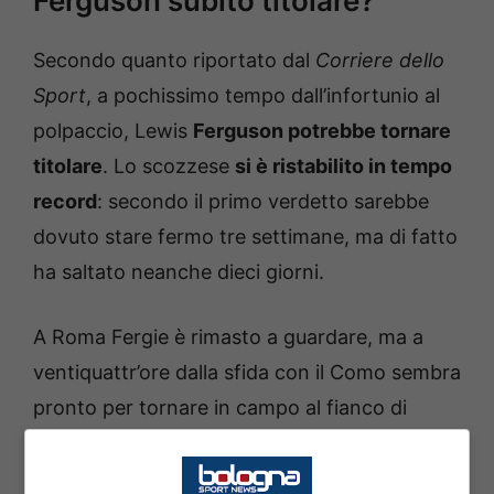
Ferguson subito titolare?
Secondo quanto riportato dal
Corriere dello
Sport
, a pochissimo tempo dall’infortunio al
polpaccio, Lewis
Ferguson potrebbe tornare
titolare
. Lo scozzese
si è ristabilito in tempo
record
: secondo il primo verdetto sarebbe
dovuto stare fermo tre settimane, ma di fatto
ha saltato neanche dieci giorni.
A Roma Fergie è rimasto a guardare, ma a
ventiquattr’ore dalla sfida con il Como sembra
pronto per tornare in campo al fianco di
Remo
Freuler
. La
concorrenza di Pobega e
Moro
c’è, ma se il capitano sta bene gioca e in