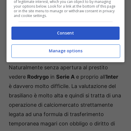
of legitimate interest, which you can object to by managing
your options below. Look for a link at the bottom of this page
or in the site menu to manage or withdraw consent in privacy
and cookie settings.
Consent
Calciomercato: Rodrygo in Italia, una big ci prova
Manage options
(Ansa) – bolognasportnews.it
Naturalmente senza apertura al prestito
vedere
Rodrygo
in
Serie A
e proprio all’
Inter
è davvero molto difficile. La valutazione del
brasiliano è molto alta e quindi si tratta di una
operazione di calciomercato strettamente
legata ad una formula di trasferimento
temporanea magari con obbligo o diritto di