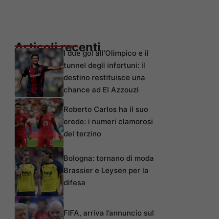
Articoli recenti
I due gol all’Olimpico e il
tunnel degli infortuni: il
destino restituisce una
chance ad El Azzouzi
Roberto Carlos ha il suo
erede: i numeri clamorosi
del terzino
Bologna: tornano di moda
Brassier e Leysen per la
difesa
FIFA, arriva l’annuncio sul