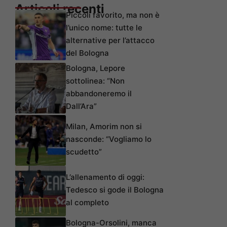
Articoli recenti
Piccoli favorito, ma non è
l’unico nome: tutte le
alternative per l’attacco
del Bologna
Bologna, Lepore
sottolinea: “Non
abbandoneremo il
Dall’Ara”
Milan, Amorim non si
nasconde: “Vogliamo lo
scudetto”
L’allenamento di oggi:
Tedesco si gode il Bologna
al completo
Bologna-Orsolini, manca