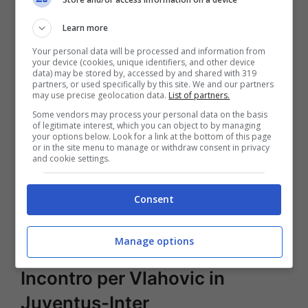
Learn more
E scrivono i colleghi di
Tuttosport
che
questa
Your personal data will be processed and information from
società potrebbe essere proprio l’Inter
, visto
your device (cookies, unique identifiers, and other device
data) may be stored by, accessed by and shared with 319
che dietro le quinte il presidente
Giuseppe
partners, or used specifically by this site. We and our partners
may use precise geolocation data.
List of partners.
Marotta
, diventando anche azionista del club,
Some vendors may process your personal data on the basis
starebbe studiando la strategia migliore per
of legitimate interest, which you can object to by managing
your options below. Look for a link at the bottom of this page
riuscire a strappare
Dusan Vlahovic
non solo
or in the site menu to manage or withdraw consent in privacy
and cookie settings.
alla
Juventus
, ma anche alla
concorrenza del
Milan
ad esempio, che fino a quando avrà
Consent
Allegri in panchina resterà sempre sulle
tracce del serbo.
Manage options
Incontro per Vlahovic in
Juventus-Inter