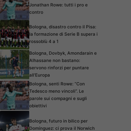
Jonathan Rowe: tutti i pro e
contro
Bologna, disastro contro il Pisa:
la formazione di Serie B supera i
rossoblù 4 a 1
Bologna, Dovbyk, Amondarain e
Alhassane non bastano:
servono rinforzi per puntare
all’Europa
Bologna, senti Rowe: “Con
Tedesco meno vincoli”. Le
parole sui compagni e sugli
obiettivi
Bologna, futuro in bilico per
Domínguez: ci prova il Norwich