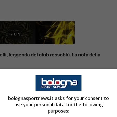
elli, leggenda del club rossoblù. La nota della
in campo contro il
Cagliari
, nel match valido
ita assume un’importanza capitale, soprattutto in
ontano dal Dall’Ara (ultimo successo lo scorso 29
bolognasportnews.it asks for your consent to
use your personal data for the following
purposes: