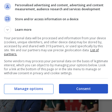
ero anche alla leggenda del club Gino
Pivatelli
,
Personalised advertising and content, advertising and content
measurement, audience research and services development
. Il
Bologna
ha fatto le condoglianze mediante
Store and/or access information on a device
Learn more
ta del club rossoblù
Your personal data will be processed and information from your device
(cookies, unique identifiers, and other device data) may be stored by,
accessed by and shared with 319 partners, or used specifically by this
icato del Bologna: “
Scomparso ieri, all’età di 92
site. We and our partners may use precise geolocation data.
List of
partners.
avanti degli anni ‘50, fuoriclasse al quinto
Some vendors may process your personal data on the basis of legitimate
 del BFC di tutti i tempi
”
interest, which you can object to by managing your options below. Look
for a link at the bottom of this page or in the site menu to manage or
withdraw consent in privacy and cookie settings.
Manage options
Consent