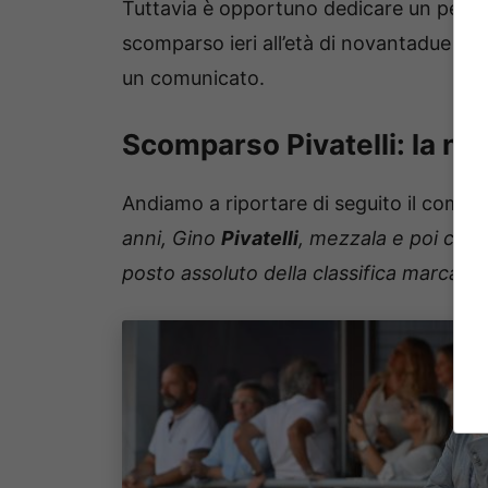
Tuttavia è opportuno dedicare un pensi
scomparso ieri all’età di novantadue anni
un comunicato.
Scomparso Pivatelli: la no
Andiamo a riportare di seguito il comun
anni, Gino
Pivatelli
, mezzala e poi centr
posto assoluto della classifica marcatori