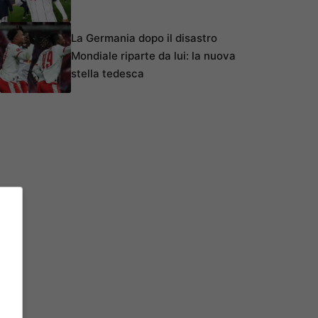
La Germania dopo il disastro
Mondiale riparte da lui: la nuova
stella tedesca