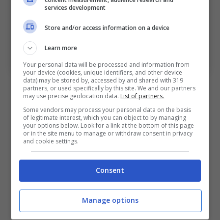
services development
Store and/or access information on a device
Learn more
C’è già la prima cena per il sostituto alla Juve – Ansa –
bolognasportnews.it
Your personal data will be processed and information from
your device (cookies, unique identifiers, and other device
data) may be stored by, accessed by and shared with 319
partners, or used specifically by this site. We and our partners
may use precise geolocation data.
List of partners.
Some vendors may process your personal data on the basis
Come rivelato dal portale, calciomercato.it,
of legitimate interest, which you can object to by managing
your options below. Look for a link at the bottom of this page
Raffaele Palladino sarebbe l’indiziato numero
or in the site menu to manage or withdraw consent in privacy
and cookie settings.
uno per il sostituto di Tudor. Sarebbe già a
cena con Modesto per trovare un nuovo
Consent
accordo:
Tudor è pronto ad essere sollevato
dall’incarico dopo la sconfitta contro il
Manage options
Como
. Nessuna chance per il ritorno di