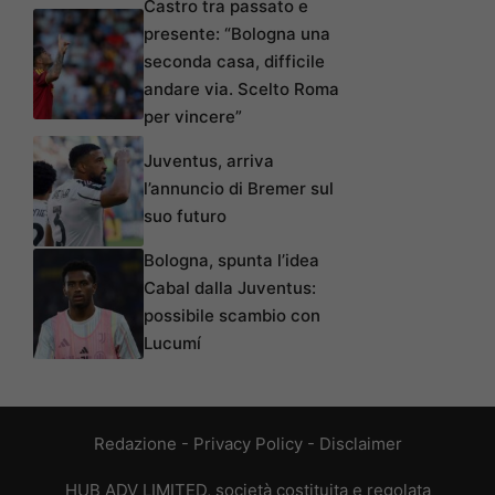
Castro tra passato e
presente: “Bologna una
seconda casa, difficile
andare via. Scelto Roma
per vincere”
Juventus, arriva
l’annuncio di Bremer sul
suo futuro
Bologna, spunta l’idea
Cabal dalla Juventus:
possibile scambio con
Lucumí
Redazione
-
Privacy Policy
-
Disclaimer
HUB ADV LIMITED, società costituita e regolata