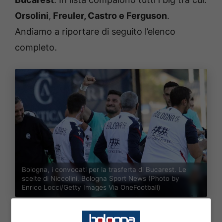
Orsolini
,
Freuler, Castro e Ferguson
.
Andiamo a riportare di seguito l’elenco
completo.
Bologna, i convocati per la trasferta di Bucarest. Le
scelte di Niccolini. Bologna Sport News (Photo by
Enrico Locci/Getty Images Via OneFootball)
Questo l’elenco dei convocati di Daniel