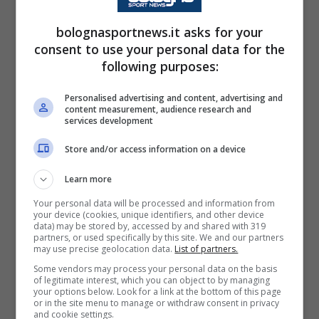
Niccolini
per domani.
bolognasportnews.it asks for your
consent to use your personal data for the
Portieri:
Pessina, Ravaglia, Skorupski;
following purposes:
Difensori:
Casale, Heggem, Holm, Lucumi,
Personalised advertising and content, advertising and
content measurement, audience research and
Lykogiannis, Miranda, Vitik, Zortea;
services development
Store and/or access information on a device
Centrocampisti:
Fabbian, Ferguson, Freuler,
Learn more
Moro, Pobega;
Your personal data will be processed and information from
your device (cookies, unique identifiers, and other device
Attaccanti:
Bernardeschi, Cambiaghi, Castro,
data) may be stored by, accessed by and shared with 319
partners, or used specifically by this site. We and our partners
Dallinga, Odgaard, Orsolini, Rowe
may use precise geolocation data.
List of partners.
Some vendors may process your personal data on the basis
of legitimate interest, which you can object to by managing
Resta ancora da capire quali potranno essere
your options below. Look for a link at the bottom of this page
or in the site menu to manage or withdraw consent in privacy
le scelte di formazione. Verosimilmente in
and cookie settings.