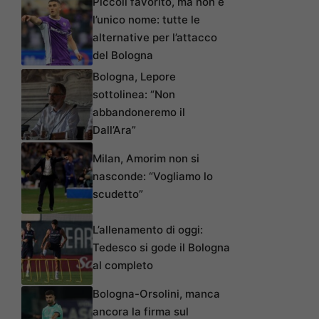
Piccoli favorito, ma non è
l’unico nome: tutte le
alternative per l’attacco
del Bologna
Bologna, Lepore
sottolinea: “Non
abbandoneremo il
Dall’Ara”
Milan, Amorim non si
nasconde: “Vogliamo lo
scudetto”
L’allenamento di oggi:
Tedesco si gode il Bologna
al completo
Bologna-Orsolini, manca
ancora la firma sul