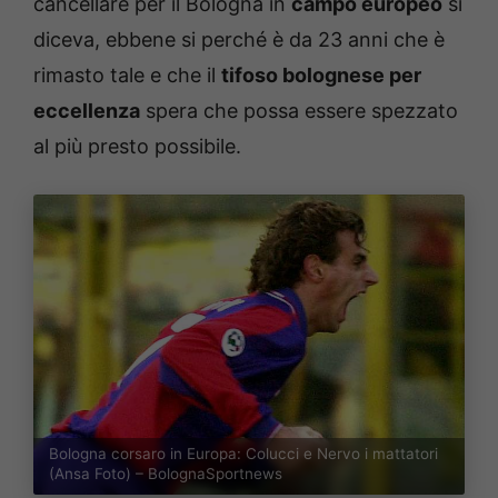
cancellare per il Bologna in
campo europeo
si
diceva, ebbene si perché è da 23 anni che è
rimasto tale e che il
tifoso bolognese per
eccellenza
spera che possa essere spezzato
al più presto possibile.
Bologna corsaro in Europa: Colucci e Nervo i mattatori
(Ansa Foto) – BolognaSportnews