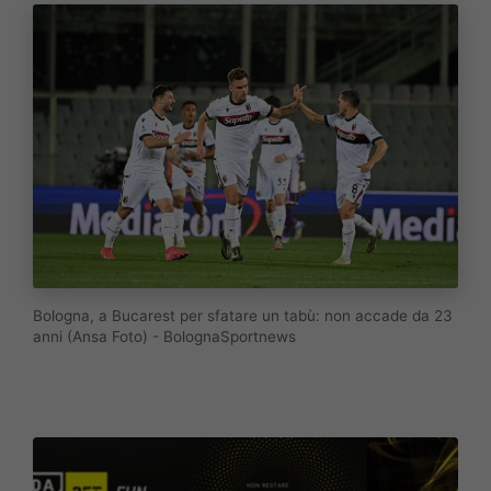
Bologna, a Bucarest per sfatare un tabù: non accade da 23
anni (Ansa Foto) - BolognaSportnews