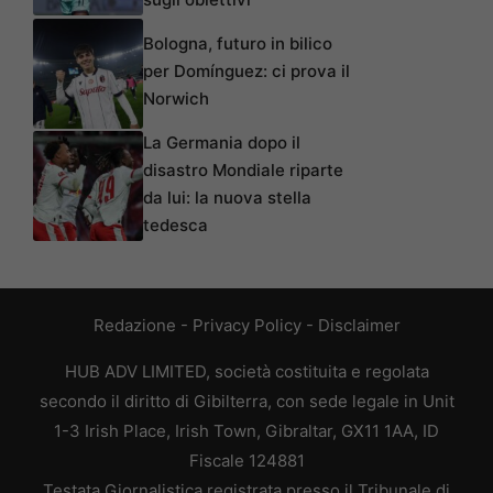
Bologna, futuro in bilico
per Domínguez: ci prova il
Norwich
La Germania dopo il
disastro Mondiale riparte
da lui: la nuova stella
tedesca
Redazione
-
Privacy Policy
-
Disclaimer
HUB ADV LIMITED, società costituita e regolata
secondo il diritto di Gibilterra, con sede legale in Unit
1-3 Irish Place, Irish Town, Gibraltar, GX11 1AA, ID
Fiscale 124881
Testata Giornalistica registrata presso il Tribunale di