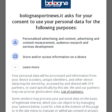
europea per club, in cui la squadra di
Vincenzo Italiano vuole rimanerci al più lungo
bolognasportnews.it asks for your
consent to use your personal data for the
possibile, con l’imperativo categorico di
following purposes:
superare prima la
fase a gironi
e proprio
giocarsi le proprie carte da febbraio in avanti,
Personalised advertising and content, advertising and
content measurement, audience research and
quando s’entrerà ufficialmente nel vivo con
services development
quella a
eliminazione diretta.
Store and/or access information on a device
Learn more
La trasferta in terra romena va anche in
Your personal data will be processed and information from
questa direzione, importante e fondamentale
your device (cookies, unique identifiers, and other device
data) may be stored by, accessed by and shared with 319
anche per raddrizzare una situazione che ha
partners, or used specifically by this site. We and our partners
may use precise geolocation data.
List of partners.
visto il Bologna iniziare l’attuale edizione
Some vendors may process your personal data on the basis
dell’Europa League chiaramente con il freno a
of legitimate interest, which you can object to by managing
your options below. Look for a link at the bottom of this page
mano tirato.
or in the site menu to manage or withdraw consent in privacy