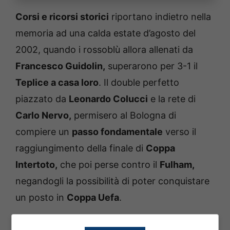
Corsi e ricorsi storici
riportano indietro nella
memoria ad una calda estate d’agosto del
2002, quando i rossoblù allora allenati da
Francesco Guidolin,
superarono per 3-1 il
Teplice a casa loro
. Il double perfetto
piazzato da
Leonardo Colucci
e la rete di
Carlo Nervo,
permisero al Bologna di
compiere un
passo fondamentale
verso il
raggiungimento della finale di
Coppa
Intertoto,
che poi perse contro il
Fulham,
negandogli la possibilità di poter conquistare
un posto in
Coppa Uefa
.
Seconda competizione internazionale