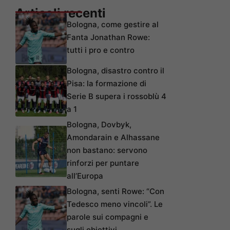
Articoli recenti
Bologna, come gestire al
Fanta Jonathan Rowe:
tutti i pro e contro
Bologna, disastro contro il
Pisa: la formazione di
Serie B supera i rossoblù 4
a 1
Bologna, Dovbyk,
Amondarain e Alhassane
non bastano: servono
rinforzi per puntare
all’Europa
Bologna, senti Rowe: “Con
Tedesco meno vincoli”. Le
parole sui compagni e
sugli obiettivi