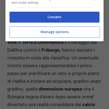
and cookie settings.
Una vittoria per sognare in
Consent
Europa
Manage options
La sconfitta a testa altissima contro
l’Aston
Villa
in
terra d’Oltremanica
e il pareggio del
Dall’Ara contro il
Friburgo,
hanno lasciato i
rossoblu in coda alla classifica. Un eventuale
trionfo stasera rappresenterebbe il primo
passo per pianificare un vero e proprio piano
di risalita e iniziare ad acquisire, gradino dopo
gradino, quella
dimensione europea
che il
Bologna sogna d’avere dopo essere ormai
diventato una realtà consolidata del
calcio