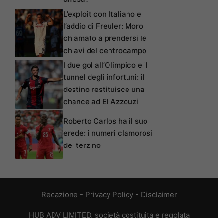
L’exploit con Italiano e
l’addio di Freuler: Moro
chiamato a prendersi le
chiavi del centrocampo
I due gol all’Olimpico e il
tunnel degli infortuni: il
destino restituisce una
chance ad El Azzouzi
Roberto Carlos ha il suo
erede: i numeri clamorosi
del terzino
Redazione
-
Privacy Policy
-
Disclaimer
HUB ADV LIMITED, società costituita e regolata