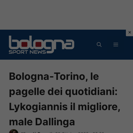
Vai
al
MENU
contenuto
Bologna-Torino, le
pagelle dei quotidiani:
Lykogiannis il migliore,
male Dallinga