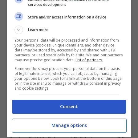
services development
minuti della frazione, la squadra di Baroni si
ricompatta subito e non fa filtrare nulla se
Store and/or access information on a device
non qualche tiro dalla distanza felsineo. I
Learn more
padroni di casa provano a sbloccarla con gli
Your personal data will be processed and information from
your device (cookies, unique identifiers, and other device
ingressi di
Orsolini, Freuler e Fabbian
ma non
data) may be stored by, accessed by and shared with 319
partners, or used specifically by this site. We and our partners
basta e le due squadre si dividono la posta in
may use precise geolocation data.
List of partners.
palio. La squadra di Italiano rimane nelle zone
Some vendors may process your personal data on the basis
of legitimate interest, which you can object to by managing
alte al sesto posto a quindici punti a pari punti
your options below. Look for a link at the bottom of this page
or in the site menu to manage or withdraw consent in privacy
con la
Juventus.
and cookie settings.
Consent
Le pagelle dei quotidiani
Manage options
LA GAZZETTA DELLO SPORT
: Skorupski 6;