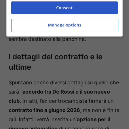
Rossi.
L’ex Roma è pronto a un altro incarico
Consent
importante in Serie A dopo l’esonero da parte
dei giallorossi. Ha battuto la
concorrenza di
Manage options
Paolo Vanoli
, che fino a poco tempo fa
sembra destinato alla panchina.
I dettagli del contratto e le
ultime
Spuntano anche diversi dettagli su quello che
sarà l’
accordo tra De Rossi e il suo nuovo
club.
Infatti, l’ex centrocampista firmerà un
contratto fino a giugno 2026
, ma non è finita
qui. Infatti, verrà inserita un’
opzione per il
rinnovo automatico
di un anno in caso di