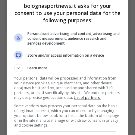
bolognasportnews.it asks for your
consent to use your personal data for the
following purposes:
Criscito guiderà comunque l’allenamento di oggi (Ansa
Foto) – bolognasportnews.it
Personalised advertising and content, advertising and
content measurement, audience research and
Infatti, la vittoria contro il
Sassuolo
all’ultimo
services development
minuto era servita a smuovere la classifica e a
Store and/or access information on a device
riportare una vittoria ai liguri che mancava da
Learn more
parecchio. Le bandiere del club condurranno
Your personal data will be processed and information from
anche l’
allenamento di oggi
, ma si sapeva già
your device (cookies, unique identifiers, and other device
data) may be stored by, accessed by and shared with 319
da tempo che il loro era un incarico ad
partners, or used specifically by this site. We and our partners
may use precise geolocation data.
List of partners.
interim.
Some vendors may process your personal data on the basis
of legitimate interest, which you can object to by managing
your options below. Look for a link at the bottom of this page
Nelle ultime ore, come riporta Tmw, la scelta
or in the site menu to manage or withdraw consent in privacy
and cookie settings.
è stata presa e porta al nome di
Daniele De