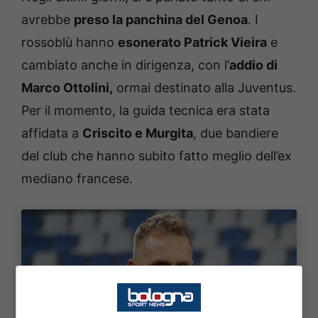
avrebbe
preso la panchina del Genoa
. I
rossoblù hanno
esonerato Patrick Vieira
e
cambiato anche in dirigenza, con l’
addio di
Marco Ottolini,
ormai destinato alla Juventus.
Per il momento, la guida tecnica era stata
affidata a
Criscito e Murgita
, due bandiere
del club che hanno subito fatto meglio dell’ex
mediano francese.