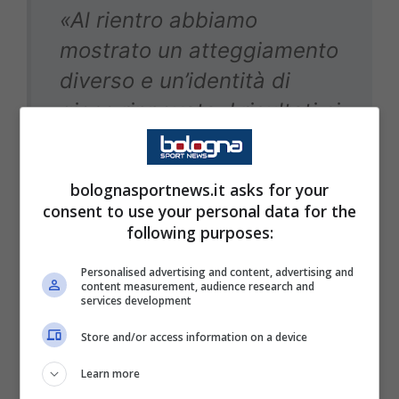
«Al rientro abbiamo
mostrato un atteggiamento
diverso e un’identità di
gioco rinnovata. I risultati ci
hanno dato ragione,
soprattutto perché
bolognasportnews.it asks for your
abbiamo messo insieme
consent to use your personal data for the
cinque vittorie consecutive:
following purposes:
senza successi non cambia
Personalised advertising and content, advertising and
content measurement, audience research and
nulla. Quelle vittorie,
services development
invece, ci hanno ridato
Store and/or access information on a device
fiducia e slancio. E adesso
Learn more
possiamo goderci questa