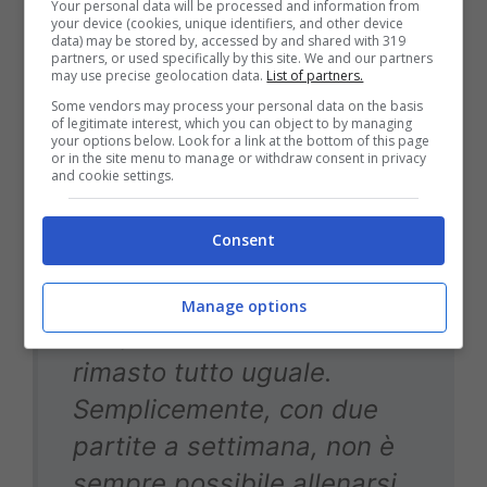
Your personal data will be processed and information from
finale».
your device (cookies, unique identifiers, and other device
data) may be stored by, accessed by and shared with 319
partners, or used specifically by this site. We and our partners
may use precise geolocation data.
List of partners.
Some vendors may process your personal data on the basis
Torno su Conte: una volta ha detto di non
of legitimate interest, which you can object to by managing
your options below. Look for a link at the bottom of this page
aver mai corso così tanto come con lui. È
or in the site menu to manage or withdraw consent in privacy
and cookie settings.
cambiato qualcosa?
Consent
Manage options
«No, assolutamente. È
rimasto tutto uguale.
Semplicemente, con due
partite a settimana, non è
sempre possibile allenarsi