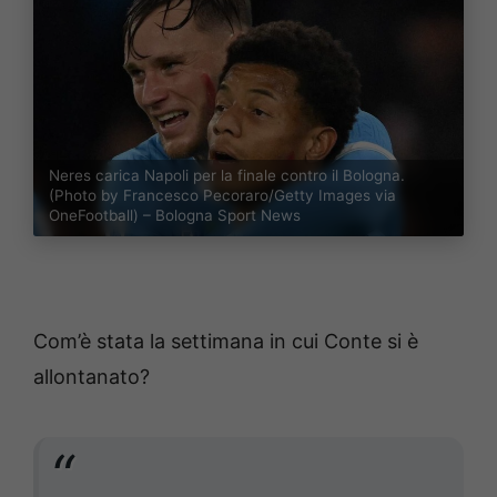
Neres carica Napoli per la finale contro il Bologna.
(Photo by Francesco Pecoraro/Getty Images via
OneFootball) – Bologna Sport News
Com’è stata la settimana in cui Conte si è
allontanato?