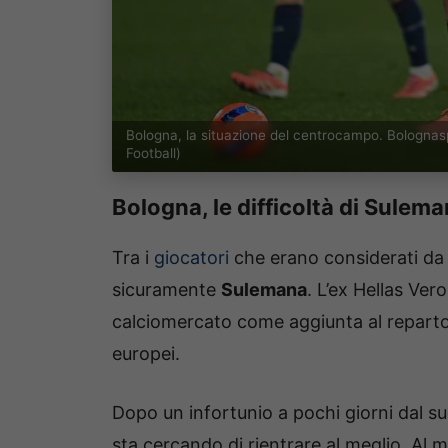
Bologna, la situazione del centrocampo. Bolognas
Football)
Bologna, le difficoltà di Sulem
Tra i
giocatori
che erano considerati da 
sicuramente
Sulemana
. L’ex Hellas Vero
calciomercato come aggiunta al reparto 
europei.
Dopo un infortunio a pochi giorni dal su
sta cercando di rientrare al meglio. Al 