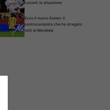
Lucumí: la situazione
Ecco il nuovo Essien: il
centrocampista che ha stregato
tutti al Mondiale