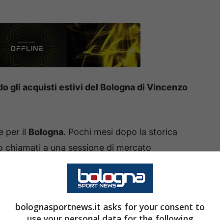
gli acquisti estivi del Bologna di Vincenzo
e per il
Bologna
. Pochi mesi dopo la storica
rano chiamati a una sessione di mercato
,
tra i principali protagonisti della cavalcata
bolognasportnews.it asks for your consent to
x di giocatori molto interessanti come
Heggem,
use your personal data for the following