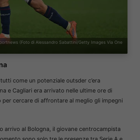
portnews (Foto di Alessandro Sabattini/Getty Images Via One
ana
tutti come un potenziale outsder c’era
na e Cagliari era arrivato nelle ultime ore di
per cercare di affrontare al meglio gli impegni
o arrivo al Bologna, il giovane centrocampista
momento sono solo tre le presenze tra Serie A e