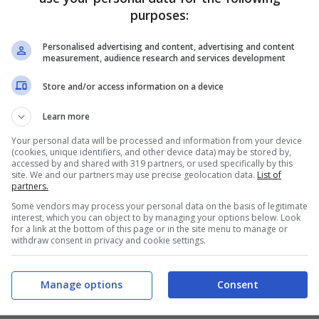
n Italia come outsider e che potevano essere
purposes:
Personalised advertising and content, advertising and content
measurement, audience research and services development
con un passato molto importante in Nazionale e
Store and/or access information on a device
che rafforzano un reparto che fino allo scorso
Learn more
Your personal data will be processed and information from your device
(cookies, unique identifiers, and other device data) may be stored by,
l centrocampo
accessed by and shared with 319 partners, or used specifically by this
site. We and our partners may use precise geolocation data.
List of
partners.
ndo meglio in questo inizio di stagione, c’è
Some vendors may process your personal data on the basis of legitimate
interest, which you can object to by managing your options below. Look
bega
, rispetto allo scorso anno, si stanno
for a link at the bottom of this page or in the site menu to manage or
withdraw consent in privacy and cookie settings.
olto importante. L’ex Milan e Pordenone sta
o e dello Spezia.
Manage options
Consent
incenzo Italiano e il suo obiettivo è di rientrare