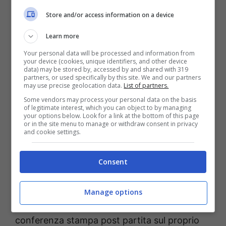
anche contro il
Pisa
. Le sue geometrie stanno
Store and/or access information on a device
risultando fondamentali per aiutare la
Learn more
squadra ad uscire dal pressing, come
Your personal data will be processed and information from
successo anche in occasione del primo gol
your device (cookies, unique identifiers, and other device
data) may be stored by, accessed by and shared with 319
contro l’Udinese. Normale dunque che
partners, or used specifically by this site. We and our partners
may use precise geolocation data.
List of partners.
Italiano continui a fare affidamento sul classe
Some vendors may process your personal data on the basis
of legitimate interest, which you can object to by managing
1998 croato con una certa regolarità.
your options below. Look for a link at the bottom of this page
or in the site menu to manage or withdraw consent in privacy
and cookie settings.
Non è dunque da escludere che anche con il
rientro di
Freuler
dall’infortunio,
Moro
possa
Consent
ritagliarsi con la stessa frequenza un posto
nell’undici titolare. Emblematico in questo
Manage options
senso quanto detto da Italiano nella
conferenza stampa post partita sul proprio