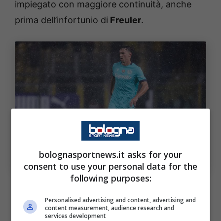
impiegato con maggiore continuità, anche
prima dell’infortunio di
Freuler
.
Il centrocampista croato è in rampa di lancio. Il
rendimento parla chiaro e adesso possono cambiare le
gerarchie. Bologna Sport News (Photo by Emmanuele
bolognasportnews.it asks for your
Ciancaglini/Getty Images Via OneFootball)
consent to use your personal data for the
following purposes:
Il rendimento altalenante iniziale di
Ferguson
Personalised advertising and content, advertising and
(ora nuovamente in crescita) ha sicuramente
content measurement, audience research and
services development
agevolato l’ascesa di Nikola
Moro
, in gol