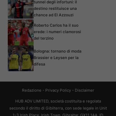
tunnel degli infortuni: il
destino restituisce una
chance ad El Azzouzi
Roberto Carlos ha il suo
erede: i numeri clamorosi
del terzino
Bologna: tornano di moda
Brassier e Leysen per la
difesa
Redazione
-
Privacy Policy
-
Disclaimer
HUB ADV LIMITED, società costituita e regolata
secondo il diritto di Gibilterra, con sede legale in Unit
1-3 Irish Place, Irish Town, Gibraltar, GX11 1AA, ID