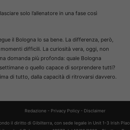
sciare solo l’allenatore in una fase così
egue il Bologna lo sa bene. La differenza, però,
 momenti difficili. La curiosità vera, oggi, non
 una domanda più profonda: quale Bologna
 settimane o quello capace di sorprendere tutti?
ima di tutto, dalla capacità di ritrovarsi davvero.
Redazione
-
Privacy Policy
-
Disclaimer
do il diritto di Gibilterra, con sede legale in Unit 1-3 Irish Pla