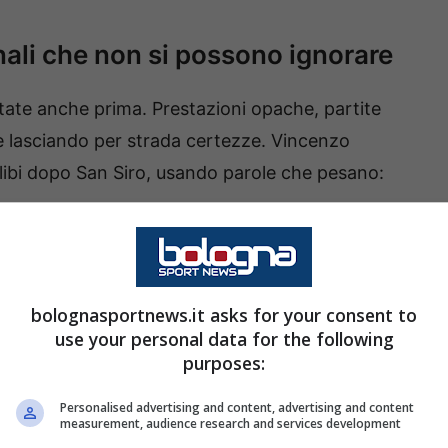
nali che non si possono ignorare
tate anche prima. Prestazioni opache, partite
e lasciando per strada certezze. Vincenzo
ibi dopo San Siro, usando parole che pesano:
tografia lucida del momento. Fino a fine
ico dava e ciò che riceveva dalla squadra era
bolognasportnews.it asks for your consent to
prattutto sotto le feste, la bilancia sembra
use your personal data for the following
purposes:
Personalised advertising and content, advertising and content
potrebbe anche starci. Ma è il
come
che
measurement, audience research and services development