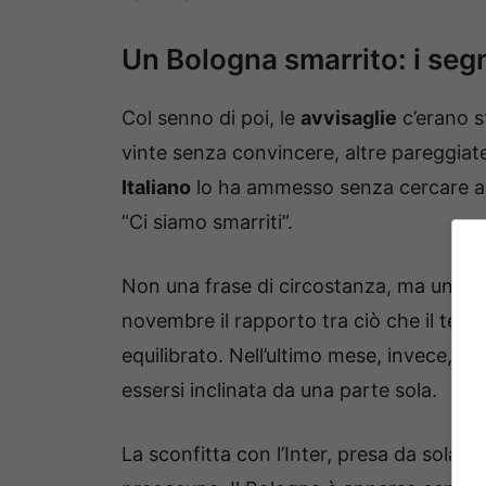
Un Bologna smarrito: i seg
Col senno di poi, le
avvisaglie
c’erano s
vinte senza convincere, altre pareggiat
Italiano
lo ha ammesso senza cercare al
“Ci siamo smarriti”.
Non una frase di circostanza, ma una fo
novembre il rapporto tra ciò che il tecn
equilibrato. Nell’ultimo mese, invece, so
essersi inclinata da una parte sola.
La sconfitta con l’Inter, presa da sola, 