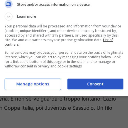
n ritardo, mai davvero dentro la partita. Se il
Store and/or access information on a device
uello che non torna è l’atteggiamento: meno
Learn more
me. E quando Napoli prima e Inter poi arrivano
Your personal data will be processed and information from your device
lema non è solo l’avversario.
(cookies, unique identifiers, and other device data) may be stored by,
accessed by and shared with 319 partners, or used specifically by this
site. We and our partners may use precise geolocation data.
List of
ttenzione e concentrazione sotto
partners.
Some vendors may process your personal data on the basis of legitimate
interest, which you can object to by managing your options below. Look
for a link at the bottom of this page or in the site menu to manage or
withdraw consent in privacy and cookie settings.
he – come ha ricordato Italiano – non sono mai
ti dal Bologna, ben quattro sono arrivati da
Manage options
Consent
ssere liquidato come sfortuna. È mancanza di
veria. E non serve guardare troppo lontano: Lazio
 Coppa Italia, poi Juventus e Sassuolo. Un filo