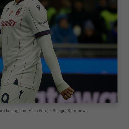
are la stagione (Ansa Foto) - BolognaSportnews