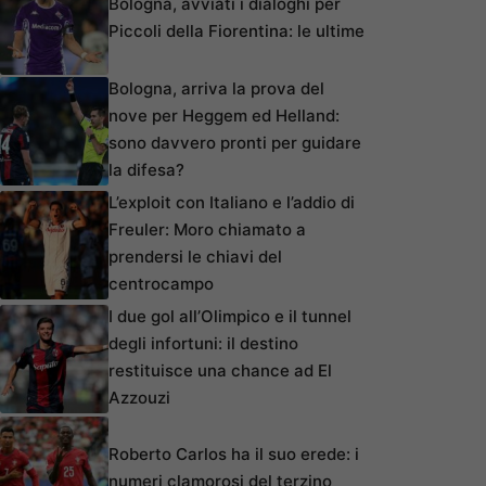
Bologna, avviati i dialoghi per
Piccoli della Fiorentina: le ultime
Bologna, arriva la prova del
nove per Heggem ed Helland:
sono davvero pronti per guidare
la difesa?
L’exploit con Italiano e l’addio di
Freuler: Moro chiamato a
prendersi le chiavi del
centrocampo
I due gol all’Olimpico e il tunnel
degli infortuni: il destino
restituisce una chance ad El
Azzouzi
Roberto Carlos ha il suo erede: i
numeri clamorosi del terzino