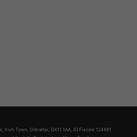
ce, Irish Town, Gibraltar, GX11 1AA, ID Fiscale 124881