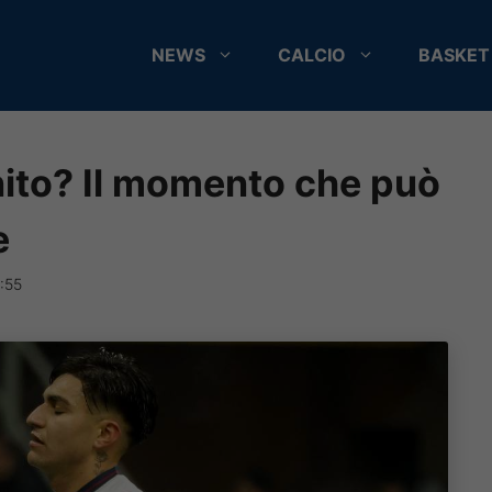
NEWS
CALCIO
BASKET
nito? Il momento che può
e
:55