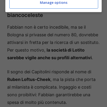
Manage options
Gli altri nomi per il centrocampo
biancoceleste
Fabbian non è certo incedibile, ma se il
Bologna si privasse del numero 80, dovrebbe
attivarsi in fretta per la ricerca di un sostituto.
Per questo motivo,
la società di Lotito
sarebbe vigile anche su profili alternativi
.
Il sogno dei Capitolini risponde al nome di
Ruben Loftus-Cheek
, ma la pista che porta
al milanista è complicata. Ingaggio e costi
sono proibitivi: Fabbian garantirebbe una
spesa di molto più contenuta.