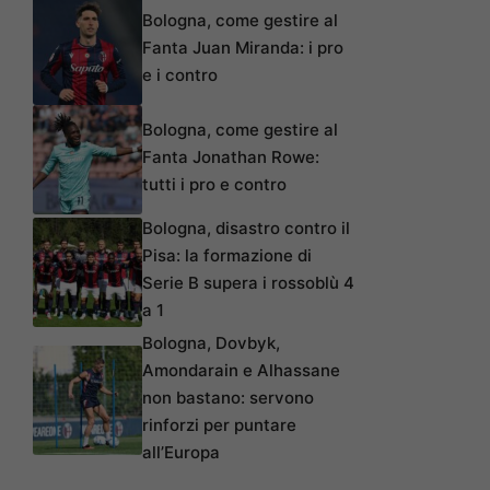
Bologna, come gestire al
Fanta Juan Miranda: i pro
e i contro
Bologna, come gestire al
Fanta Jonathan Rowe:
tutti i pro e contro
Bologna, disastro contro il
Pisa: la formazione di
Serie B supera i rossoblù 4
a 1
Bologna, Dovbyk,
Amondarain e Alhassane
non bastano: servono
rinforzi per puntare
all’Europa