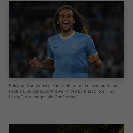
Bologna, Guendouzi al Fenerbahce: ora la Lazio punta su
Fabbian. BolognaSportNews (Photo by Marco Rosi - SS
Lazio/Getty Images Via OneFootball)