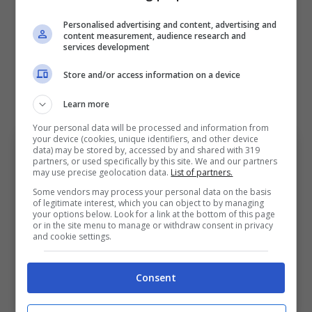
Personalised advertising and content, advertising and
È di ieri sera la notizia di
un’offerta recapitata
content measurement, audience research and
services development
a Casteldebole
. I biancocelesti avrebbero
Store and/or access information on a device
proposto una cifra vicina ai
13 milioni
, ma
restano ancora vive alcune piste alternative.
Learn more
Your personal data will be processed and information from
your device (cookies, unique identifiers, and other device
data) may be stored by, accessed by and shared with 319
partners, or used specifically by this site. We and our partners
may use precise geolocation data.
List of partners.
Some vendors may process your personal data on the basis
of legitimate interest, which you can object to by managing
your options below. Look for a link at the bottom of this page
or in the site menu to manage or withdraw consent in privacy
and cookie settings.
Bologna, Guendouzi al Fenerbahce: ora la Lazio punta
Consent
su Fabbian. BolognaSportNews (Photo by Alessandro
Sabattini/Getty Images Via OneFootball)