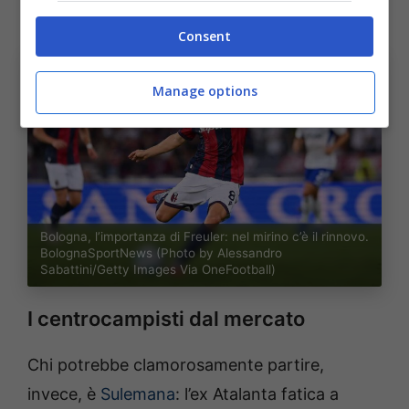
pensarci due volte
”, disse Freuler in estate.
Consent
Manage options
Bologna, l’importanza di Freuler: nel mirino c’è il rinnovo.
BolognaSportNews (Photo by Alessandro
Sabattini/Getty Images Via OneFootball)
I centrocampisti dal mercato
Chi potrebbe clamorosamente partire,
invece, è
Sulemana
: l’ex Atalanta fatica a