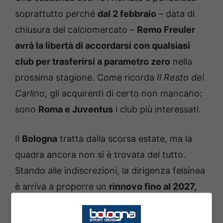
soprattutto perché
dal 2 febbraio
– data di
chiusura del calciomercato –
Remo Freuler
avrà la libertà di accordarsi con qualsiasi
club per trasferirsi a parametro zero
nella
prossima stagione. Come ricorda
Il Resto del
Carlino
, gli acquirenti di certo non mancano:
sono
Roma e Juventus
i club più interessati.
Il
Bologna
tratta dalla scorsa estate, ma la
quadra ancora non si è trovata del tutto.
Stando alle indiscrezioni, la dirigenza felsinea
è arriva a proporre un
rinnovo fino al 2027,
con opzione al 2028, da circa 1,5 milioni di
euro
più bonus.