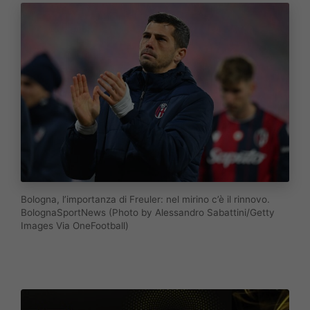
Bologna, l’importanza di Freuler: nel mirino c’è il rinnovo.
BolognaSportNews (Photo by Alessandro Sabattini/Getty
Images Via OneFootball)