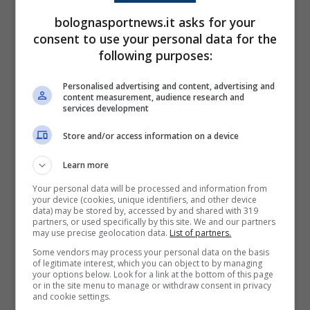
bolognasportnews.it asks for your
Tuttavia, siamo nel pieno del mercato
consent to use your personal data for the
following purposes:
invernale e i rossoblù sono impegnati su
diversi fronti.
Ad oggi la priorità è l’arrivo di
Personalised advertising and content, advertising and
content measurement, audience research and
un difensore centrale
e il caso Freuler deve
services development
ancora aspettare.
Store and/or access information on a device
Così, il Bologna ha chiesto all’entourage del
Learn more
giocatore di fissare
un incontro entro le
Your personal data will be processed and information from
your device (cookies, unique identifiers, and other device
prime due settimane di febbraio
, così da
data) may be stored by, accessed by and shared with 319
partners, or used specifically by this site. We and our partners
rompere gli indugi e spazzare via ogni dubbio
may use precise geolocation data.
List of partners.
sulla permanenza del capitano. L’accordo
Some vendors may process your personal data on the basis
of legitimate interest, which you can object to by managing
ancora non c’è, è vero, ma i rapporti sono
your options below. Look for a link at the bottom of this page
or in the site menu to manage or withdraw consent in privacy
ottimi: “
Prima di lasciare Bologna bisogna
and cookie settings.