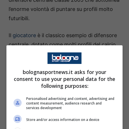
l’enorme volontà di puntare su profili molto
futuribili.
Il
giocatore
è il classico esempio di difensore
centrale, dotato come molti profili del calcio
scandinavo di un enorme struttura fisica che
lo portano a dominare il gioco aereo. Oltre a
bolognasportnews.it asks for your
questo, dispone di molta pulizia tecnica con
consent to use your personal data for the
lanci lunghi.
following purposes:
Helland
si è imposto fin da giovanissimo
Personalised advertising and content, advertising and
content measurement, audience research and
nell’Eliteserien (la massima serie norvegese) e
services development
ha subito attirato l’attenzione di molti top
Store and/or access information on a device
club che il Bologna ha superato in questa