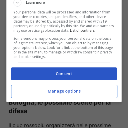
Learn more
sessione di mercato.
Your personal data will be processed and information from
your device (cookies, unique identifiers, and other device
data) may be stored by, accessed by and shared with 319
partners, or used specifically by this site. We and our partners
may use precise geolocation data.
List of partners.
Some vendors may process your personal data on the basis
of legitimate interest, which you can object to by managing
your options below. Look for a link at the bottom of this page
or in the site menu to manage or withdraw consent in privacy
and cookie settings.
Consent
Bologna, arriva l’ennesima intuizione di Sartori: i costi
dell’operazione (Foto di Alessandro Sabattini/Getty
Images) via OneFootball; BolognaSportNews
Manage options
Bologna, le possibile scelte per la
difesa
Il club rossoblù organizzerà nelle prossime