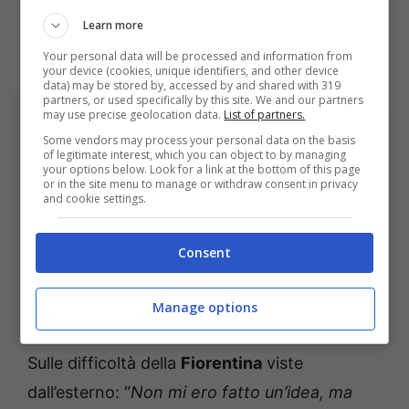
sento cresciuto e ora non vedo l’ora di
Learn more
iniziare qui”.
Your personal data will be processed and information from
your device (cookies, unique identifiers, and other device
data) may be stored by, accessed by and shared with 319
partners, or used specifically by this site. We and our partners
may use precise geolocation data.
List of partners.
Some vendors may process your personal data on the basis
of legitimate interest, which you can object to by managing
your options below. Look for a link at the bottom of this page
or in the site menu to manage or withdraw consent in privacy
and cookie settings.
Consent
Le parole di Brescianini in conferenza stampa. Bologna
Sport News (Photo by Gabriele Maltinti/Getty Images
Manage options
Via OneFootball)
Sulle difficoltà della
Fiorentina
viste
dall’esterno: “
Non mi ero fatto un’idea, ma