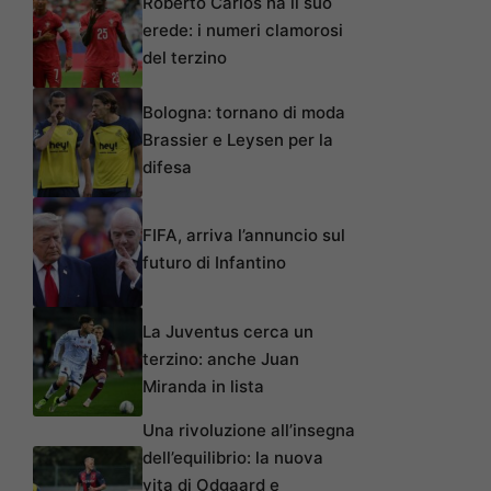
Roberto Carlos ha il suo
erede: i numeri clamorosi
del terzino
Bologna: tornano di moda
Brassier e Leysen per la
difesa
FIFA, arriva l’annuncio sul
futuro di Infantino
La Juventus cerca un
terzino: anche Juan
Miranda in lista
Una rivoluzione all’insegna
dell’equilibrio: la nuova
vita di Odgaard e