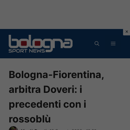
Vai
al
MENU
contenuto
Bologna-Fiorentina,
arbitra Doveri: i
precedenti con i
rossoblù