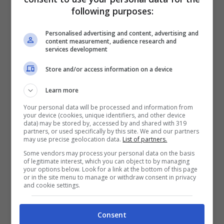
following purposes:
FOURNEAU (
foto
)
Personalised advertising and content, advertising and
content measurement, audience research and
services development
BARONE – POLITI
Store and/or access information on a device
Learn more
IV: COLLU
Your personal data will be processed and information from
your device (cookies, unique identifiers, and other device
data) may be stored by, accessed by and shared with 319
partners, or used specifically by this site. We and our partners
VAR: AURELIANO
may use precise geolocation data.
List of partners.
Some vendors may process your personal data on the basis
of legitimate interest, which you can object to by managing
your options below. Look for a link at the bottom of this page
AVAR: ABISSO
or in the site menu to manage or withdraw consent in privacy
and cookie settings.
Consent