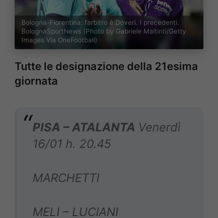
Bologna-Fiorentina: l’arbitro è Doveri. I precedenti.
BolognaSportNews (Photo by Gabriele Maltinti/Getty
Images Via OneFootball)
Tutte le designazione della 21esima
giornata
PISA – ATALANTA
Venerdì
16/01 h. 20.45
MARCHETTI
MELI – LUCIANI