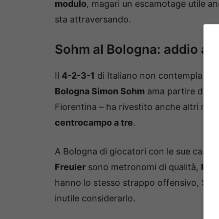
modulo
, magari un escamotage utile an
sta attraversando.
Sohm al Bologna: addio al 
Il
4-2-3-1
di Italiano non contempla di 
Bologna Simon Sohm
ama partire da que
Fiorentina – ha rivestito anche altri ruoli
centrocampo a tre
.
A Bologna di giocatori con le sue carat
Freuler
sono metronomi di qualità,
Fer
hanno lo stesso strappo offensivo,
Sule
inutile considerarlo.