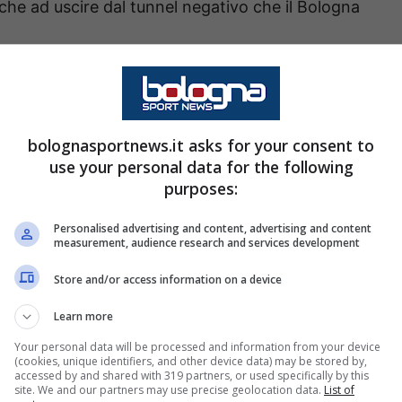
che ad uscire dal tunnel negativo che il Bologna
4-2-3-1?
certo le mezzali, eppure
il nuovo acquisto del
bolognasportnews.it asks for your consent to
use your personal data for the following
lla posizione. In carriera – tra Parma e
purposes:
, è vero, ma l’habitat ideale dello svizzero è il
Personalised advertising and content, advertising and content
measurement, audience research and services development
teristiche attualmente non ce ne sono:
Moro e
Store and/or access information on a device
guson e Pobega
danno grande densità ma non
Learn more
mana poi è promesso sposo del Cagliari
, quindi
Your personal data will be processed and information from your device
(cookies, unique identifiers, and other device data) may be stored by,
accessed by and shared with 319 partners, or used specifically by this
site. We and our partners may use precise geolocation data.
List of